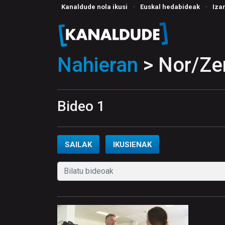
Kanaldude nola ikusi
·
Euskal hedabideak
·
Iza
Nahieran
> Nor/Zer
Bideo 1
SAILAK
IKUSIENAK