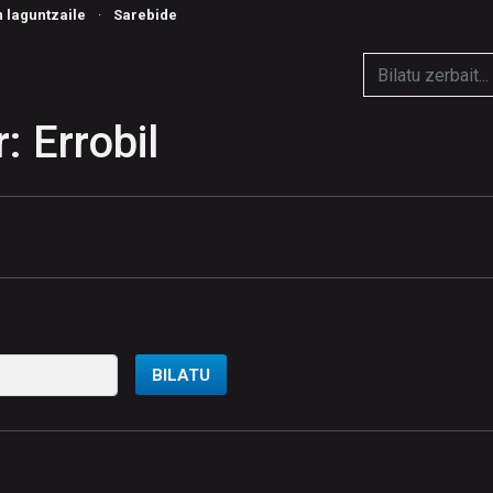
n laguntzaile
·
Sarebide
: Errobil
BILATU