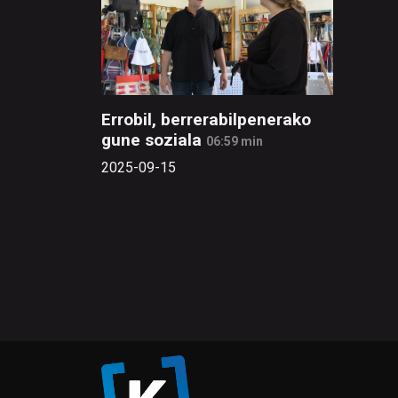
Errobil, berrerabilpenerako
gune soziala
06:59 min
2025-09-15