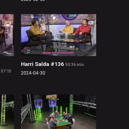
Harri Salda #136
50:36 min
57:15
2024-04-30