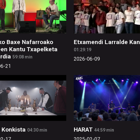
ko Baxe Nafarroako
Etxamendi Larralde Kan
en Kantu Txapelketa
01:29:19
erdia
59:08 min
2026-06-09
06-21
 Konkista
HARAT
04:30 min
44:59 min
02-17
2025-02-07