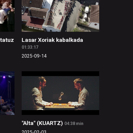
tatuz
Lasar Xoriak kabalkada
01:33:17
2025-09-14
"Alta" (KUARTZ)
04:38 min
2025-02-03