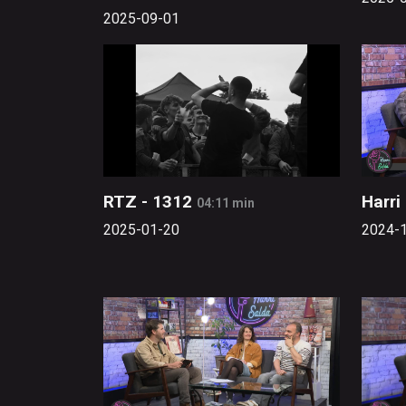
2025-09-01
RTZ - 1312
Harri
04:11 min
2025-01-20
2024-