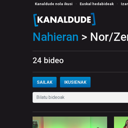
Kanaldude nola ikusi
·
Euskal hedabideak
·
Iza
Nahieran
> Nor/Ze
24 bideo
SAILAK
IKUSIENAK