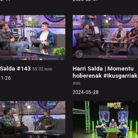
 Salda #143
Harri Salda | Momentu
55:02 min
hoberenak #Ikusgarriak
11-26
min
2024-05-28