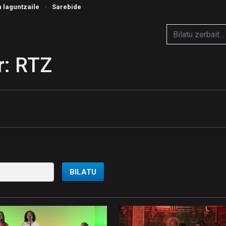
n laguntzaile
·
Sarebide
r: RTZ
BILATU