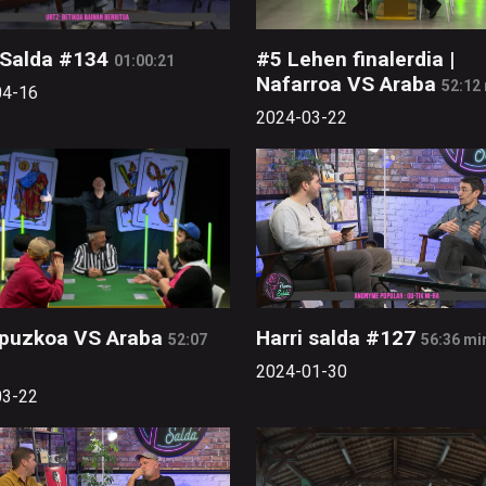
 Salda #134
#5 Lehen finalerdia |
01:00:21
Nafarroa VS Araba
52:12
04-16
2024-03-22
ipuzkoa VS Araba
Harri salda #127
52:07
56:36 mi
2024-01-30
03-22