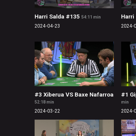
Harri Salda #135
Harri
54:11 min
2024-04-23
2024-
#3 Xiberua VS Baxe Nafarroa
#1 G
52:18 min
min
2024-03-22
2024-