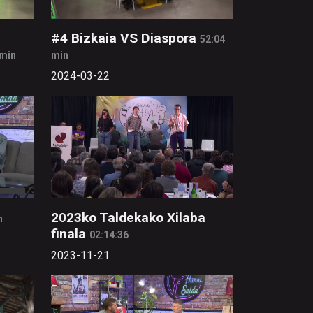
#4 Bizkaia VS Diaspora
52:04
 min
min
2024-03-22
2023ko Taldekako Xilaba
n
finala
02:14:36
2023-11-21