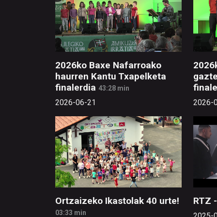
2026ko Baxe Nafarroako
2026
haurren Kantu Txapelketa
gazte
finalerdia
final
43:28 min
2026-06-21
2026-
Ortzaizeko Ikastolak 40 urte!
RTZ -
03:33 min
2025-