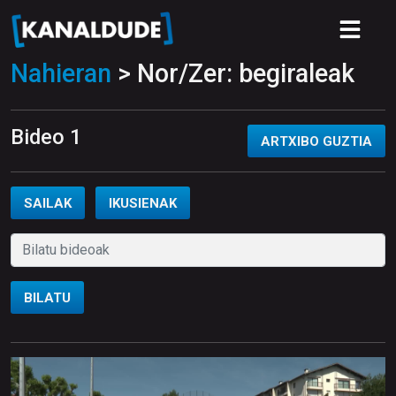
Nahieran
> Nor/Zer: begiraleak
Bideo 1
ARTXIBO GUZTIA
SAILAK
IKUSIENAK
BILATU