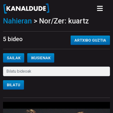
Nahieran
> Nor/Zer: kuartz
5 bideo
ARTXIBO GUZTIA
SAILAK
IKUSIENAK
BILATU