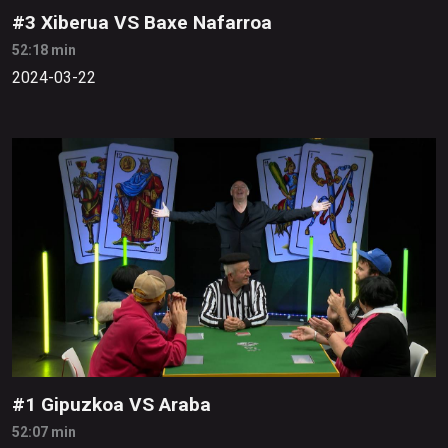
#3 Xiberua VS Baxe Nafarroa
52:18 min
2024-03-22
#1 Gipuzkoa VS Araba
52:07 min