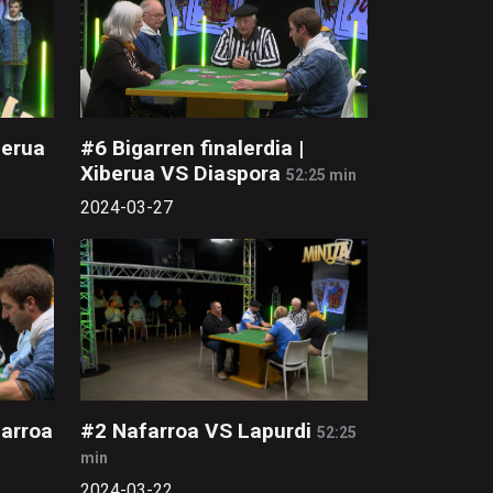
berua
#6 Bigarren finalerdia |
Xiberua VS Diaspora
52:25 min
2024-03-27
arroa
#2 Nafarroa VS Lapurdi
52:25
min
2024-03-22