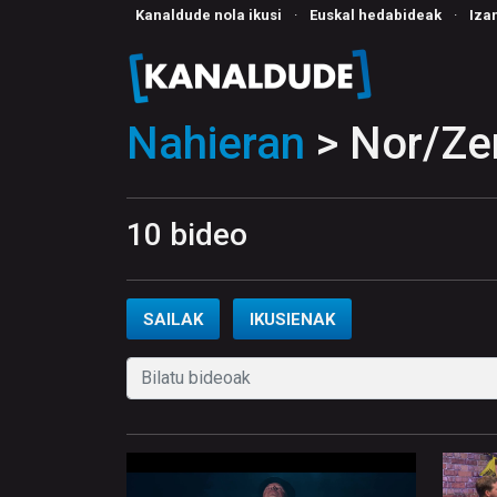
Kanaldude nola ikusi
·
Euskal hedabideak
·
Iza
Nahieran
> Nor/Zer
10 bideo
SAILAK
IKUSIENAK