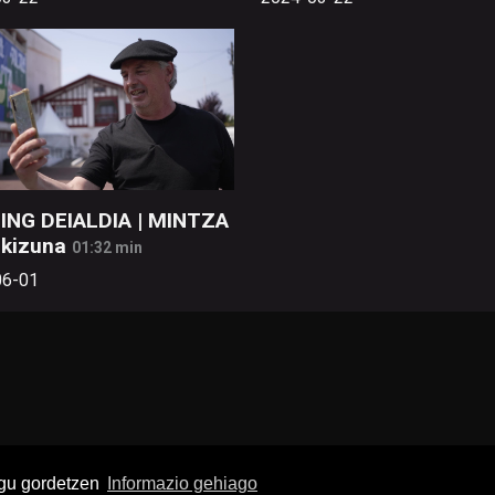
ING DEIALDIA | MINTZA
kizuna
01:32 min
06-01
ugu gordetzen
Informazio gehiago
buruz
Pribatutasun politika
Lege oharra
Publizitatea
Ko