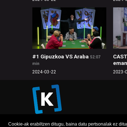
#1 Gipuzkoa VS Araba
CAST
52:07
eman
min
2024-03-22
2023-
Cookie-ak erabiltzen ditugu, baina datu pertsonalak ez dit
Honi 