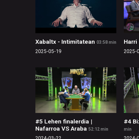
Xabaltx - Intimitatean
Harri
03:58 min
2025-05-19
2025-
#5 Lehen finalerdia |
#4 Bi
Nafarroa VS Araba
52:12 min
min
2024-03-22
2024-