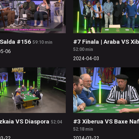
 Salda #156
#7 Finala | Araba VS Xi
59:10 min
52:00 min
05-06
2024-04-03
zkaia VS Diaspora
#3 Xiberua VS Baxe Naf
52:04
52:18 min
03-22
2024-03-22