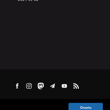
Onartu
ntaktua