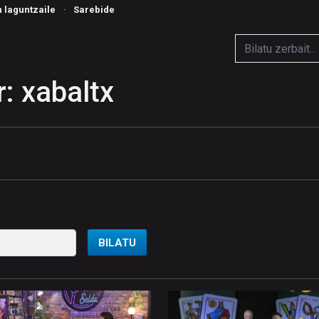
n laguntzaile
·
Sarebide
: xabaltx
BILATU