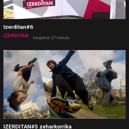
Izerditan#6
IZERDITAN
Iraupena: 27 minutu
IZERDITAN#5 zeharkorrika