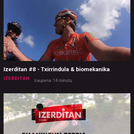
Izerditan #8 - Txirrindula & biomekanika
IZERDITAN
Iraupena: 14 minutu