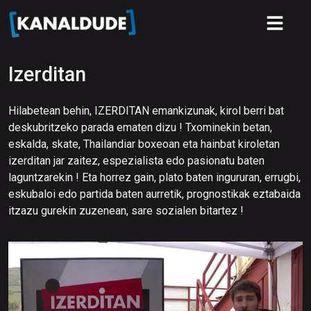
Izerditan
Hilabetean behin, IZERDITAN emankizunak, kirol berri bat
deskubritzeko parada ematen dizu ! Txominekin betan,
eskalda, skate, Thailandiar boxeoan eta hainbat kiroletan
izerditan jar zaitez, espezialista edo pasionatu baten
laguntzarekin ! Eta horrez gain, plato baten ingururan, errugbi,
eskubaloi edo partida baten aurretik, prognostikak eztabaida
itzazu gurekin zuzenean, sare sozialen bitartez !