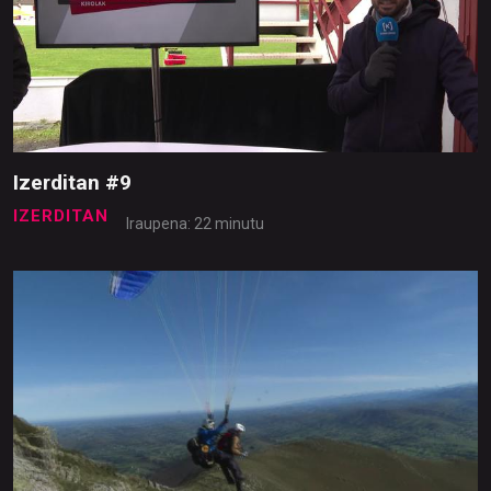
Izerditan #9
IZERDITAN
Iraupena: 22 minutu