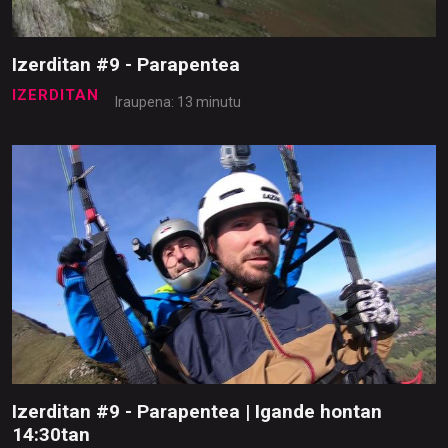
Izerditan #9 - Parapentea
IZERDITAN
Iraupena: 13 minutu
Izerditan #9 - Parapentea | Igande hontan
14:30tan