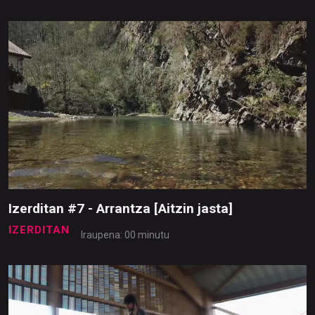
Izerditan #7 - Arrantza [Aitzin jasta]
IZERDITAN
Iraupena: 00 minutu