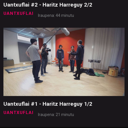
Uantxuflai #2 - Haritz Harreguy 2/2
UANTXUFLAI
Iraupena: 44 minutu
Uantxuflai #1 - Haritz Harreguy 1/2
UANTXUFLAI
Iraupena: 21 minutu