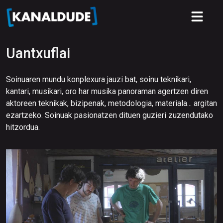
Uantxuflai
Soinuaren mundu konplexura jauzi bat, soinu teknikari,
kantari, musikari, oro har musika panoraman agertzen diren
aktoreen teknikak, bizipenak, metodologia, materiala... argitan
ezartzeko. Soinuak pasionatzen dituen guzieri zuzendutako
hitzordua.