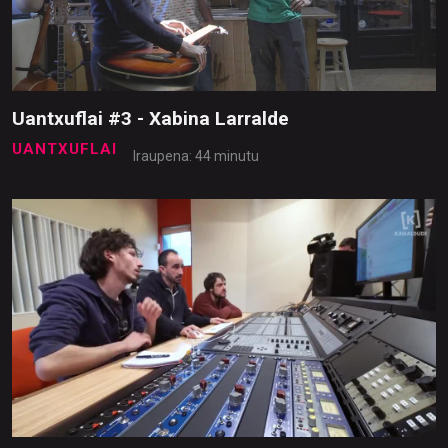
Uantxuflai #3 - Xabina Larralde
UANTXUFLAI
Iraupena: 44 minutu