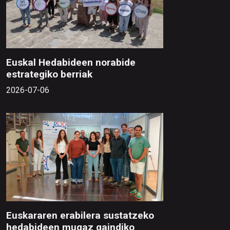
Euskal Hedabideen norabide
estrategiko berriak
2026-07-06
Euskararen erabilera sustatzeko
hedabideen mugaz gaindiko