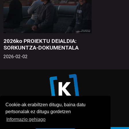
2026ko PROIEKTU DEIALDIA:
SORKUNTZA-DOKUMENTALA
2026-02-02
Cookie-ak erabiltzen ditugu, baina datu
pertsonalak ez ditugu gordetzen
Informazio gehiago