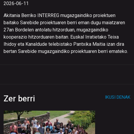
2026-06-11
Akitania Berriko INTERREG mugazgaindiko proiektuen
baitako Sarebide proiektuaren berri eman dugu maiatzaren
27an Bordelen antolatu hitzorduan, mugazgaindiko
kooperazio hitzorduaren baitan. Euskal Irratietako Teixa
Ihidoy eta Kanaldude telebistako Pantxika Maitia izan dira
bertan Sarebide mugazgaindiko proiektuaren berri emateko.
Zer berri
IKUSI DENAK