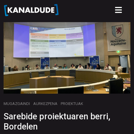
MUGAZGAINDI
AURKEZPENA
PROIEKTUAK
Sarebide proiektuaren berri,
Bordelen