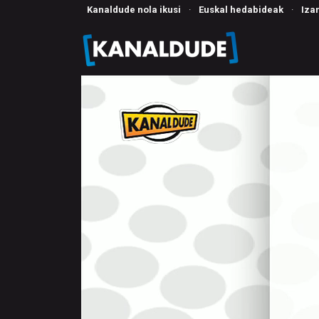
Kanaldude nola ikusi
·
Euskal hedabideak
·
Iza