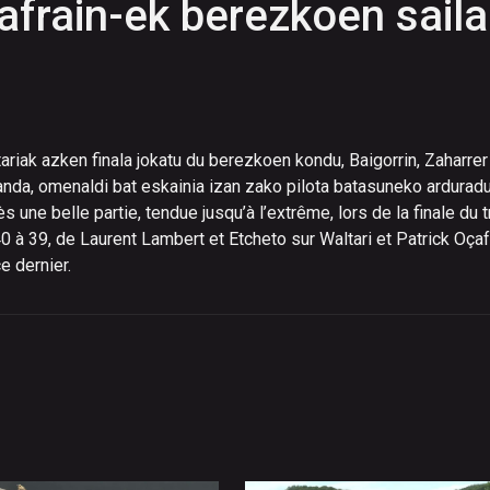
afrain-ek berezkoen saila
ariak azken finala jokatu du berezkoen kondu, Baigorrin, Zaharre
 landa, omenaldi bat eskainia izan zako pilota batasuneko arduradu
ès une belle partie, tendue jusqu’à l’extrême, lors de la finale du
r 40 à 39, de Laurent Lambert et Etcheto sur Waltari et Patrick Oçafr
 dernier.