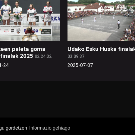
een paleta goma
Udako Esku Huska finala
finalak 2025
02:24:32
03:09:37
1-24
2025-07-07
ugu gordetzen
Informazio gehiago
buruz
Pribatutasun politika
Lege oharra
Publizitatea
Ko