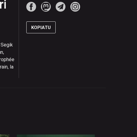
ri
KOPIATU
r Segik
n,
 trophée
ain, la