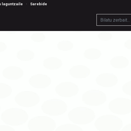
n laguntzaile
·
Sarebide