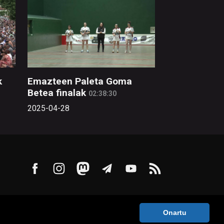
k
Emazteen Paleta Goma
Betea finalak
02:38:30
2025-04-28
Onartu
ntaktua