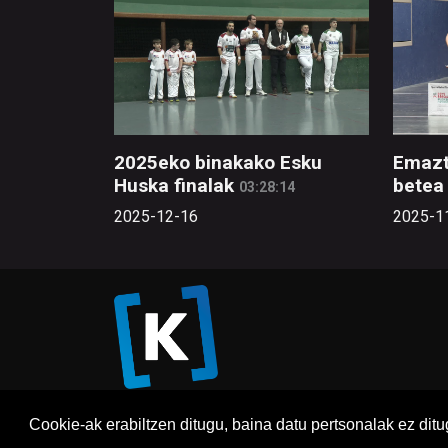
2025eko binakako Esku
Emazt
Huska finalak
betea 
03:28:14
2025-12-16
2025-1
Cookie-ak erabiltzen ditugu, baina datu pertsonalak ez dit
Honi 