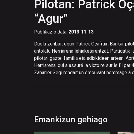
Pilotan: Patrick Oç
“Agur”
Publikazio data:
2013-11-13
Duela zenbait egun Patrick Oçafrain Bankar pilot
antolatu Herriarena lehiaketarentzat. Partidatik
pilotari gazte, familia eta adixkideen artean. Apr
Herriarena, qui a assuré la victoire sur le fil pa
Zaharrer Segi rendait un émouvant hommage à ce
Emankizun gehiago