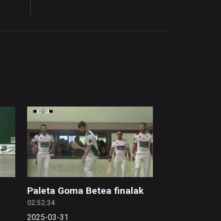
Paleta Goma Betea finalak
02:52:34
2025-03-31