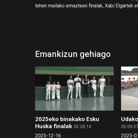
lehen mailako emazteen finalak, Xabi Elgartek e
Emankizun gehiago
2025eko binakako Esku
Udako
Huska finalak
03:28:14
03:09:3
2025-12-16
2025-0