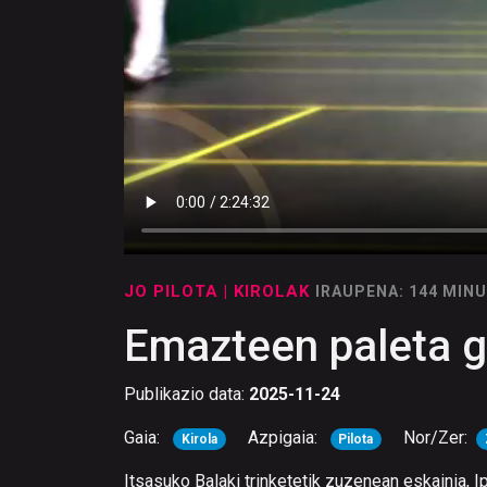
JO PILOTA
| KIROLAK
IRAUPENA: 144 MIN
Emazteen paleta g
Publikazio data:
2025-11-24
Gaia:
Azpigaia:
Nor/Zer:
Kirola
Pilota
Itsasuko Balaki trinketetik zuzenean eskainia, 