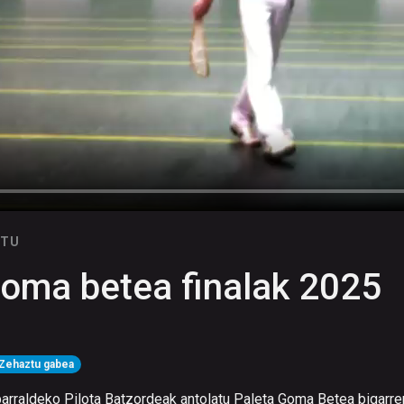
UTU
oma betea finalak 2025
Zehaztu gabea
Iparraldeko Pilota Batzordeak antolatu Paleta Goma Betea bigarre