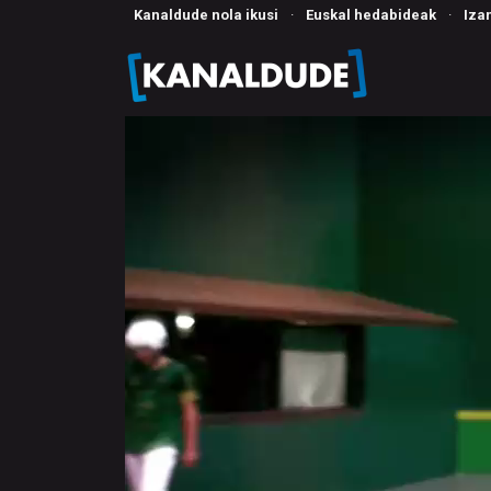
Kanaldude nola ikusi
·
Euskal hedabideak
·
Iza