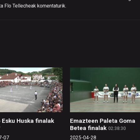
ta Flo Tellecheak komentaturik.
 Esku Huska finalak
Emazteen Paleta Goma
Betea finalak
7
02:38:30
7-07
2025-04-28