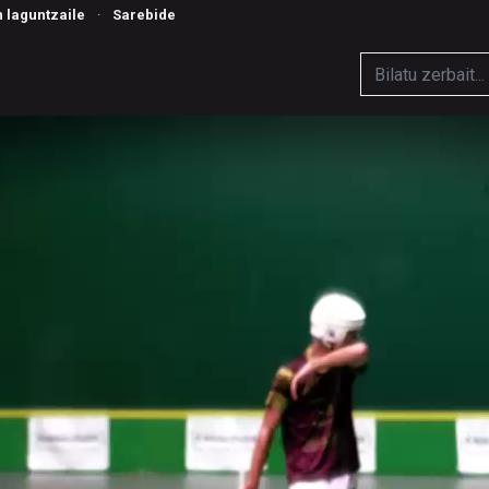
n laguntzaile
·
Sarebide