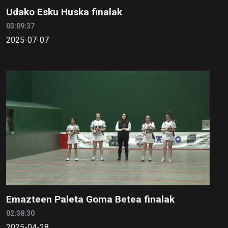
Udako Esku Huska finalak
03:09:37
2025-07-07
Emazteen Paleta Goma Betea finalak
02:38:30
2025-04-28