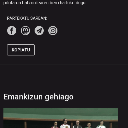
pilotaren batzordearen berri hartuko dugu.
PARTEKATU SAREAN:
KOPIATU
Emankizun gehiago