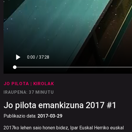
JO PILOTA
| KIROLAK
IRAUPENA: 37 MINUTU
Jo pilota emankizuna 2017 #1
Publikazio data:
2017-03-29
2017ko lehen saio honen bidez, Ipar Euskal Herriko euskal