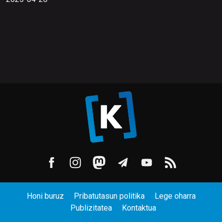
Honi buruz
Pribatutasun politika
Lege oharra
Publizitatea
Kontaktua