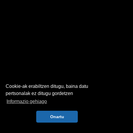
Cookie-ak erabiltzen ditugu, baina datu
pertsonalak ez ditugu gordetzen
Informazio gehiago
Onartu