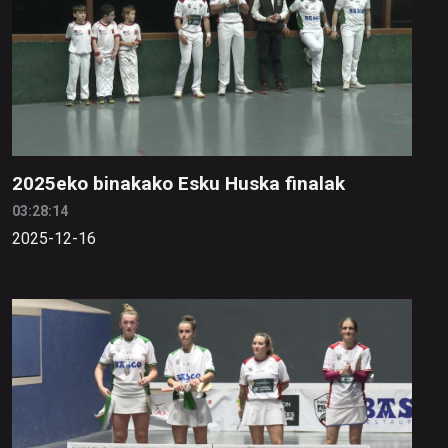
2025eko binakako Esku Huska finalak
03:28:14
2025-12-16