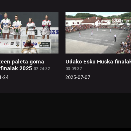
een paleta goma
Udako Esku Huska finala
finalak 2025
02:24:32
03:09:37
1-24
2025-07-07