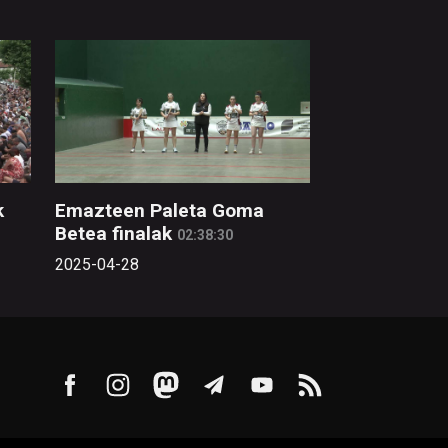
k
Emazteen Paleta Goma
Betea finalak
02:38:30
2025-04-28