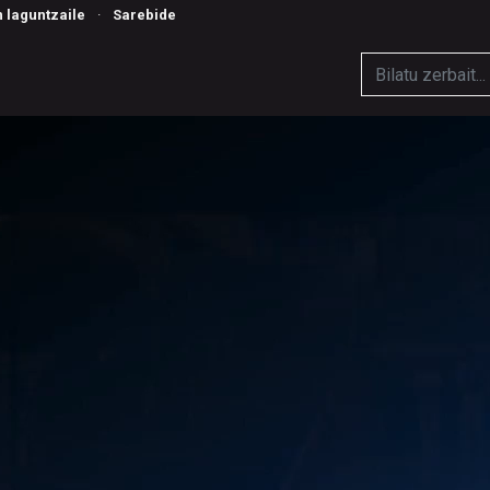
n laguntzaile
·
Sarebide