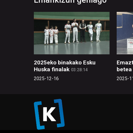
Emankizun gehiago
2025eko binakako Esku
Emazt
Huska finalak
betea 
03:28:14
2025-12-16
2025-1