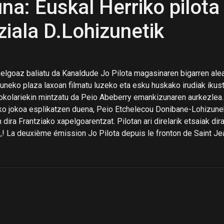
na: Euskal Herriko pilota
iziala D.Lohizunetik
apelgoaz baliatu da Kanaldude Jo Pilota magasinaren bigarren ale
neko plaza laxoan filmatu luzeko eta esku huskako irudiak ikus
 jokolariekin mintzatu da Peio Abeberry emankizunaren aurkezlea.
uzeko jokoa esplikatzen duena, Peio Etchelecou Donibane-Lohizun
dira Frantziako xapelgoarentzat. Pilotan ari direlarik etsaiak dira
,! La deuxième émission Jo Pilota depuis le fronton de Saint Je