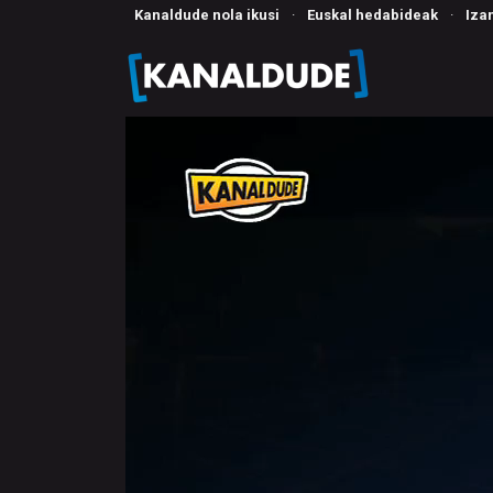
Kanaldude nola ikusi
·
Euskal hedabideak
·
Iza