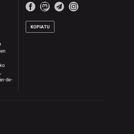
KOPIATU
a
ten
eko
,
an-de-