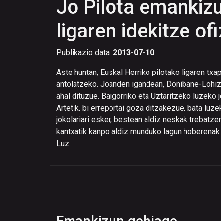
Jo Pilota emankizu
ligaren idekitze of
Publikazio data:
2013-07-10
Aste huntan, Euskal Herriko pilotako ligaren tx
antolatzeko. Joanden igandean, Donibane-Lohizu
ahal dituzue. Baigorriko eta Uztaritzeko luzeko
Artetik, bi erreportai goza ditzakezue, bata l
jokolariari esker, bestean aldiz neskak trebatzen 
kantxatik kanpo aldiz munduko lagun hoberenak 
Luz