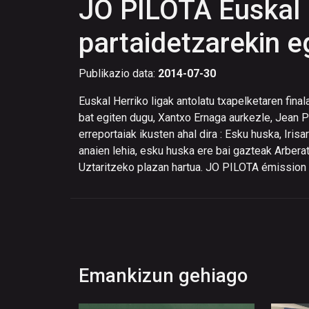
JO PILOTA Euskal H
partaidetzarekin e
Publikazio data:
2014-07-30
Euskal Herriko ligak antolatu txapelketaren final
bat egiten dugu, Xantxo Ernaga aurkezle, Jean P
erreportaiak ikusten ahal dira : Esku huska, Irisa
anaien lehia, esku huska ere bai gazteak Arbera
Uztaritzeko plazan hartua. JO PILOTA émission 
Emankizun gehiago