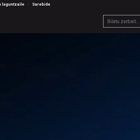
n laguntzaile
·
Sarebide