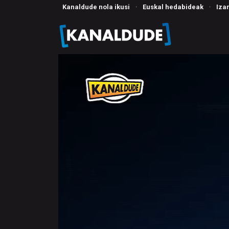
Kanaldude nola ikusi
·
Euskal hedabideak
·
Iza