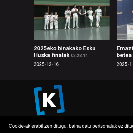
2025eko binakako Esku
Emazt
Huska finalak
betea 
03:28:14
2025-12-16
2025-1
Cookie-ak erabiltzen ditugu, baina datu pertsonalak ez dit
Honi 