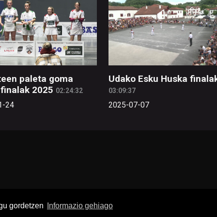
een paleta goma
Udako Esku Huska finala
finalak 2025
02:24:32
03:09:37
1-24
2025-07-07
ugu gordetzen
Informazio gehiago
buruz
Pribatutasun politika
Lege oharra
Publizitatea
Ko