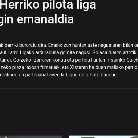
erriko pilota liga
gin emanaldia
ak berriki bururatu dira. Emankizun huntan aste nagusiaren bilan o
aul Larre Ligako arduraduna gomita nagusi. Solasaldiaren artetik
rtarrak Goizeko Izarraren kontra eta partida huntan Irisarriko Guic
tzeko plaza laxoan filmatuak, eta Xisteran helduen mailako partid
réalisée en partenariat avec la Ligue de pelote basque