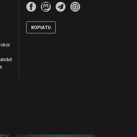
KOPIATU
rokor
handut
a