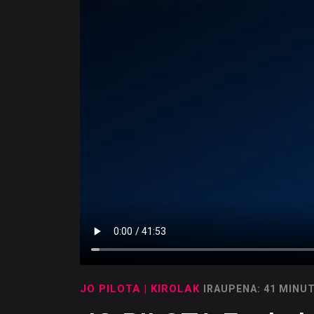
JO PILOTA
| KIROLAK
IRAUPENA: 41 MINU