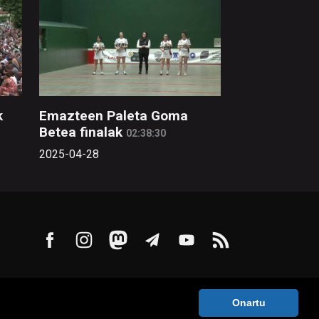
k
Emazteen Paleta Goma
Betea finalak
02:38:30
2025-04-28
Onartu
ntaktua