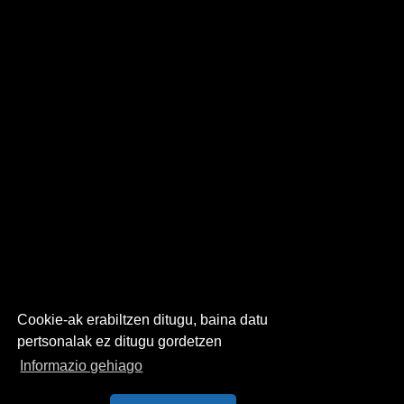
Cookie-ak erabiltzen ditugu, baina datu
pertsonalak ez ditugu gordetzen
Informazio gehiago