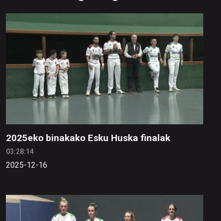
2025eko binakako Esku Huska finalak
03:28:14
2025-12-16