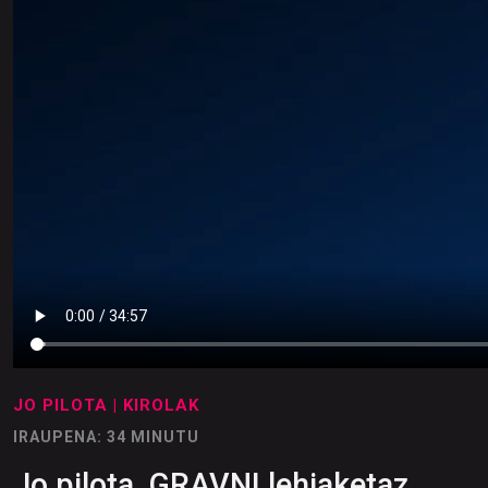
JO PILOTA
| KIROLAK
IRAUPENA: 34 MINUTU
Jo pilota, GRAVNI lehiaketaz