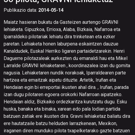
Publikazio data:
2014-05-14
Maiatz hasieran bukatu da Gasteizen aurtengo GRAVNI
lehiaketa. Gipuzkoa, Errioxa, Alaba, Bizkaia, Nafarroa eta
Iparraldeko pilotariak lehiatu dira trinketean eta ezker
paretan. Lehiaketa honen laburpena eskaintzen dauzue
Kanaldudek, Euskal Herriko ligaren partaidetzarekin. Henri
Daguerre pilotazaleak aurkezten du emanaldi hau eta Mikel
Larralde GRAVNI lehiaketaren , koordinazalea izan du gomita
nagusia. Lehiaketaren nundik norakoak, Iparraldearen parte
hartzea eta emaitzak aipatu dituzte. Artetik, Iruñan eta
Hendaian egin bi erreportai ikusten ahal dira. , Iruñan, parada
izan dugu pilotaren egoera orokorki Nafarroan aipatzeko.
Hendaian aldiz, Bizkaiko ordezkaritza kurutzatu dugu. Esku
huska, banaka eta binaka, xarean edo pala lodian partida
batzuen zatiak ere ikusten dira. Gravni lehiaketaz baliatu dira
ere hautatzaile batzu helduden larrazkenean, Mexikon,
iraganen diren munduko pilota txapelketarako gazte batzuen