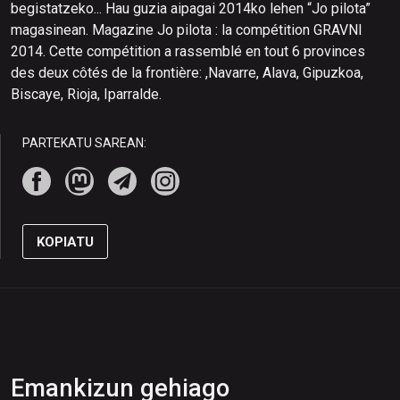
begistatzeko... Hau guzia aipagai 2014ko lehen “Jo pilota”
magasinean. Magazine Jo pilota : la compétition GRAVNI
2014. Cette compétition a rassemblé en tout 6 provinces
des deux côtés de la frontière: ,Navarre, Alava, Gipuzkoa,
Biscaye, Rioja, Iparralde.
PARTEKATU SAREAN:
KOPIATU
Emankizun gehiago