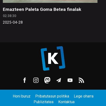
Emazteen Paleta Goma Betea finalak
02:38:30
2025-04-28
Honi buruz
Pribatutasun politika
Lege oharra
Publizitatea
Kontaktua