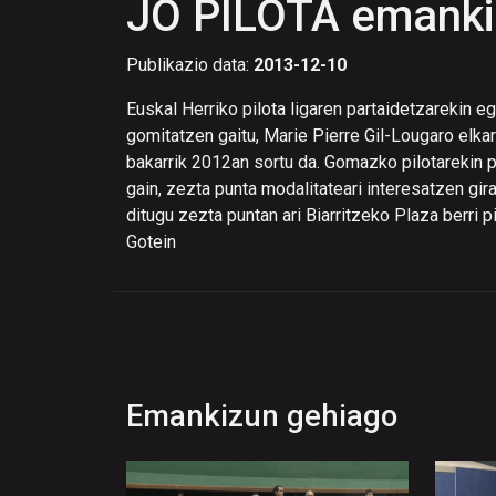
JO PILOTA emank
Publikazio data:
2013-12-10
Euskal Herriko pilota ligaren partaidetzarekin 
gomitatzen gaitu, Marie Pierre Gil-Lougaro elkar
bakarrik 2012an sortu da. Gomazko pilotarekin p
gain, zezta punta modalitateari interesatzen gira
ditugu zezta puntan ari Biarritzeko Plaza berri 
Gotein
Emankizun gehiago