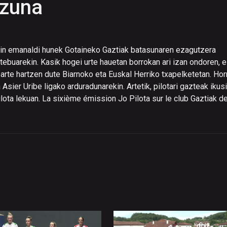
izuna
egin emanaldi hunek Gotaineko Gaztiak batasunaren ezagutzera
tebuarekin. Kasik hogei urte hauetan borrokan ari izan ondoren, e
arte hartzen dute Biarnoko eta Euskal Herriko txapelketetan. Hor
 Asier Uribe ligako arduradunarekin. Artetik, pilotari gazteak ikus
pilota lekuan. La sixième émission Jo Pilota sur le club Gaztiak d