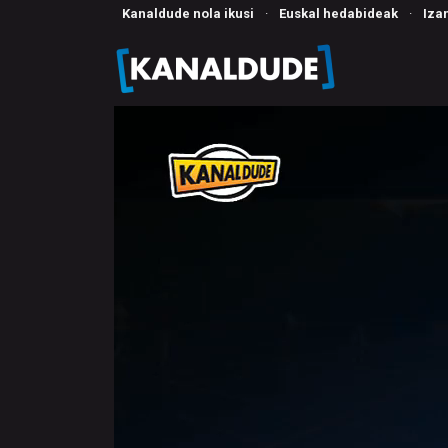
Kanaldude nola ikusi
·
Euskal hedabideak
·
Iza