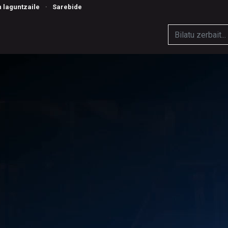
n laguntzaile
·
Sarebide