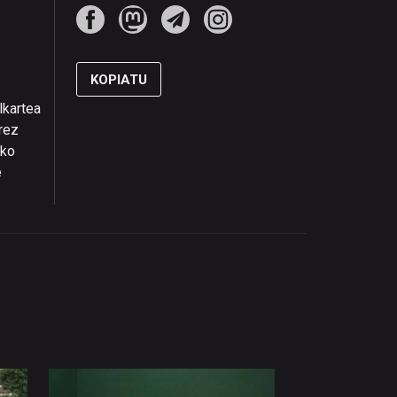
KOPIATU
lkartea
rez
iko
e