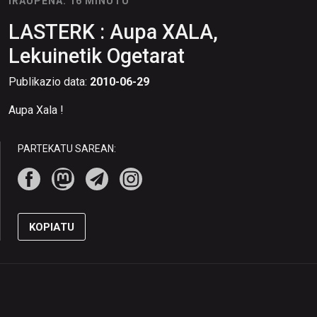
IRAUPENA: 16 MINUTU
LASTERK : Aupa XALA,
Lekuinetik Ogetarat
Publikazio data:
2010-06-29
Aupa Xala !
PARTEKATU SAREAN:
KOPIATU