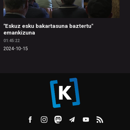
"Eskuz esku bakartasuna baztertu"
emankizuna
01:45:22
2024-10-15