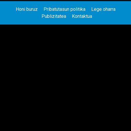
Honi buruz
Pribatutasun politika
Lege oharra
Publizitatea
Kontaktua