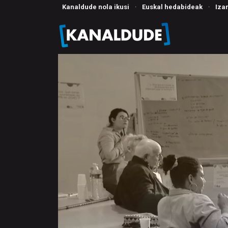
Kanaldude nola ikusi
·
Euskal hedabideak
·
Iza