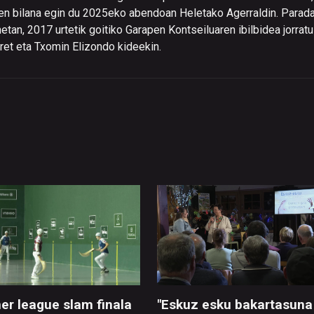
en bilana egin du 2025eko abendoan Heletako Agerraldin. Paradaz
an, 2017 urtetik goitiko Garapen Kontseiluaren ibilbidea jorrat
ret eta Txomin Elizondo kideekin.
r league slam finala
"Eskuz esku bakartasuna