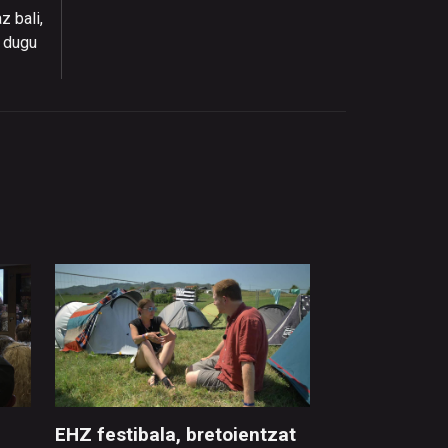
 bali,
u dugu
EHZ festibala, bretoientzat