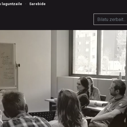
n laguntzaile
·
Sarebide