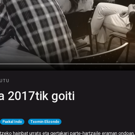
NUTU
 2017tik goiti
Paxkal Indo
Txomin Elizondo
atzeko hainbat urrats eta gertakari parte-hartzaile eraman ondoan,