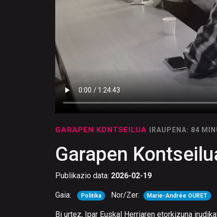
GARAPEN KONTSEILUA
IRAUPENA: 84 MI
Garapen Kontseilua
Publikazio data:
2026-02-19
Gaia:
Nor/Zer:
Politika
Marie-Andrée OURET
Bi urtez, Ipar Euskal Herriaren etorkizuna irudik