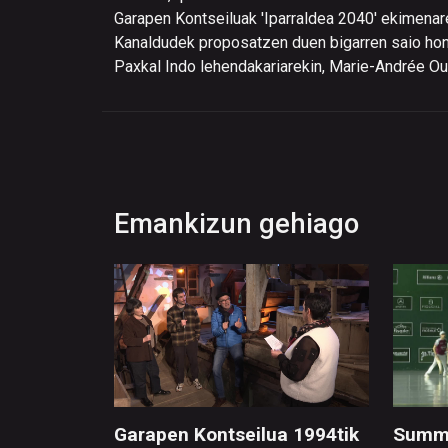
Garapen Kontseiluak 'Iparraldea 2040' ekimenar
Kanaldudek proposatzen duen bigarren saio honet
Paxkal Indo lehendakariarekin, Marie-Andrée Ou
Emankizun gehiago
Garapen Kontseilua 1994tik
Summe