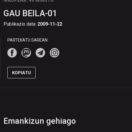
IRAUPENA: 49 MINUTU
GAU BEILA-01
Publikazio data:
2009-11-22
PARTEKATU SAREAN:
KOPIATU
Emankizun gehiago