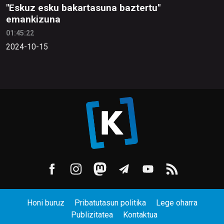
"Eskuz esku bakartasuna baztertu"
emankizuna
01:45:22
2024-10-15
Honi buruz
Pribatutasun politika
Lege oharra
Publizitatea
Kontaktua