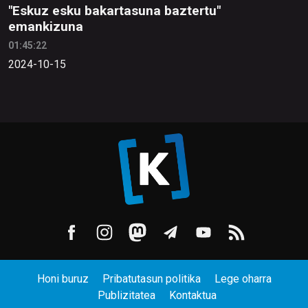
"Eskuz esku bakartasuna baztertu"
emankizuna
01:45:22
2024-10-15
Honi buruz
Pribatutasun politika
Lege oharra
Publizitatea
Kontaktua