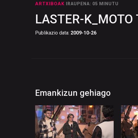
ARTXIBOAK
IRAUPENA: 05 MINUTU
LASTER-K_MOTO 
Publikazio data:
2009-10-26
Emankizun gehiago