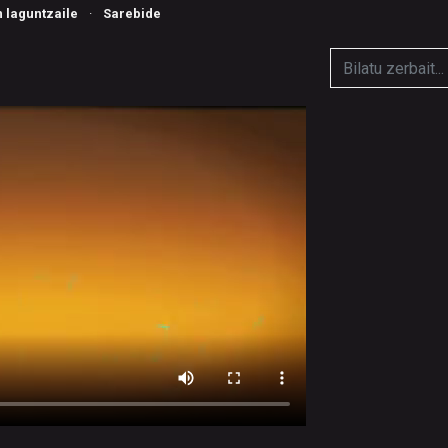
n laguntzaile
·
Sarebide