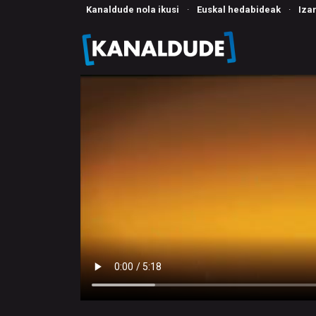
Kanaldude nola ikusi
·
Euskal hedabideak
·
Iza