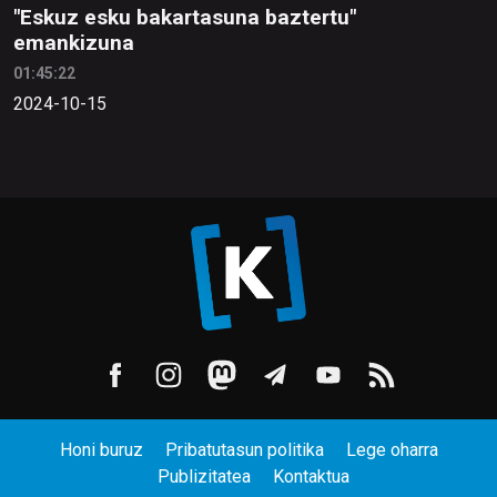
"Eskuz esku bakartasuna baztertu"
emankizuna
01:45:22
2024-10-15
Honi buruz
Pribatutasun politika
Lege oharra
Publizitatea
Kontaktua