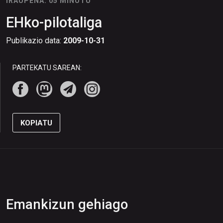
IRAUPENA: 05 MINUTU
EHko-pilotaliga
Publikazio data:
2009-10-31
PARTEKATU SAREAN:
KOPIATU
Emankizun gehiago