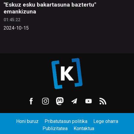
"Eskuz esku bakartasuna baztertu"
emankizuna
01:45:22
2024-10-15
Honi buruz
Pribatutasun politika
Lege oharra
Publizitatea
Kontaktua