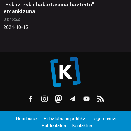
"Eskuz esku bakartasuna baztertu"
emankizuna
01:45:22
2024-10-15
Honi buruz
Pribatutasun politika
Lege oharra
Publizitatea
Kontaktua