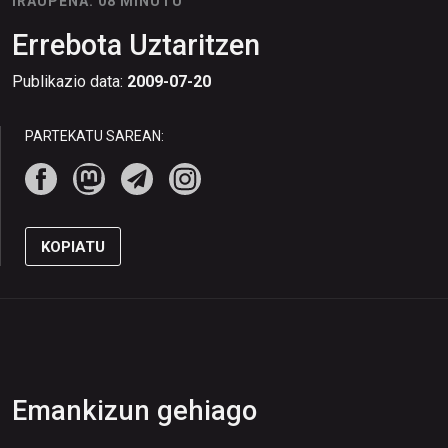
IRAUPENA: 08 MINUTU
Errebota Uztaritzen
Publikazio data:
2009-07-20
PARTEKATU SAREAN:
KOPIATU
Emankizun gehiago