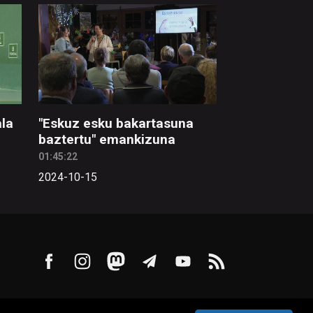
la
"Eskuz esku bakartasuna
baztertu" emankizuna
01:45:22
2024-10-15