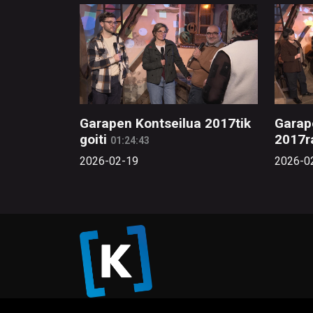
Garapen Kontseilua 2017tik
Garap
goiti
2017r
01:24:43
2026-02-19
2026-0