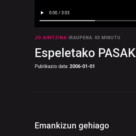
JO AINTZINA
IRAUPENA: 03 MINUTU
Espeletako PASA
Publikazio data:
2006-01-01
Emankizun gehiago