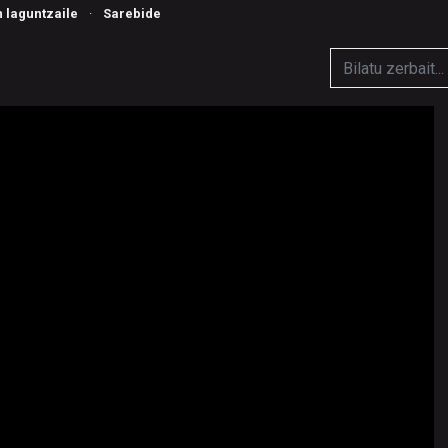
n laguntzaile
·
Sarebide