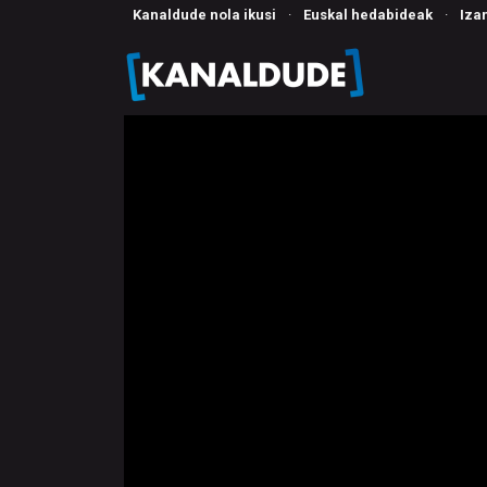
Kanaldude nola ikusi
·
Euskal hedabideak
·
Iza