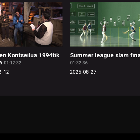
en Kontseilua 1994tik
Summer league slam fina
a
01:12:32
01:32:36
2-12
2025-08-27