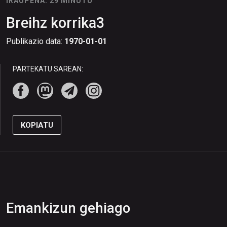
IRAUPENA: 29 MINUTU
Breihz korrika3
Publikazio data:
1970-01-01
PARTEKATU SAREAN:
KOPIATU
Emankizun gehiago