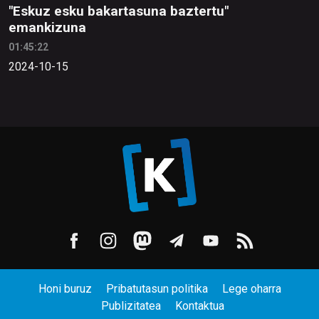
"Eskuz esku bakartasuna baztertu"
emankizuna
01:45:22
2024-10-15
Honi buruz
Pribatutasun politika
Lege oharra
Publizitatea
Kontaktua