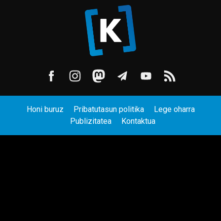
Honi buruz
Pribatutasun politika
Lege oharra
Publizitatea
Kontaktua