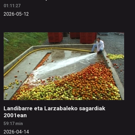
01:11:27
2026-05-12
Landibarre eta Larzabaleko sagardiak
2001ean
59:17 min
2026-04-14