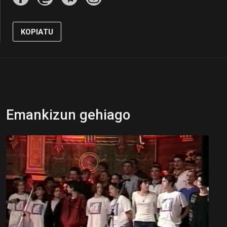
KOPIATU
Emankizun gehiago