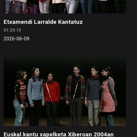
Etxamendi Larralde Kantatuz
01:29:19
2026-06-09
Euskal kantu xapelketa Xiberoan 2004an