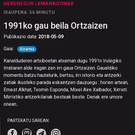
HERENEGUN
| EMANKIZUNAK
IRAUPENA: 56 MINUTU
1991ko gau beila Ortzaizen
Publikazio data:
2018-05-09
Gaia:
Gizartea
Kanalduderen artxiboetan atxeman dugu 1991n Irulegiko
Irratiaren alde iragan zen irri gaua Ortzaizen. Gaualdiko
momentu batzu hautaturik, bertsu, irri ixtorio eta antzerki
zatiak ikusteko parada eskaintzen dauzuegu : horien artean,
Ernest Alkhat, Txomin Esponda, Mixel Aire Xalbador, Xirrixti
Mirrixtiko antzerkilariak besteak beste. Denak ere umore
onean...
PARTEKATU SAREAN: