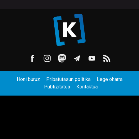
Honi buruz
Pribatutasun politika
Lege oharra
Publizitatea
Kontaktua