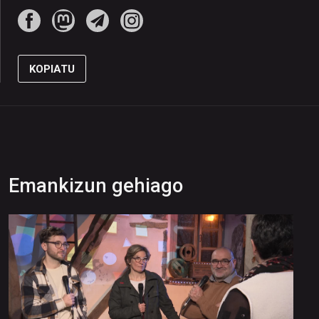
KOPIATU
Emankizun gehiago