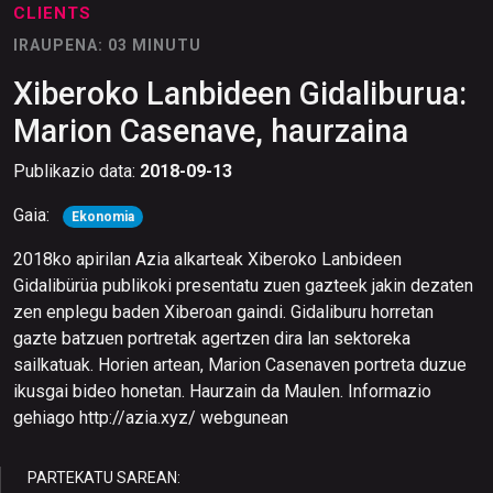
CLIENTS
IRAUPENA: 03 MINUTU
Xiberoko Lanbideen Gidaliburua:
Marion Casenave, haurzaina
Publikazio data:
2018-09-13
Gaia:
Ekonomia
2018ko apirilan Azia alkarteak Xiberoko Lanbideen
Gidalibürüa publikoki presentatu zuen gazteek jakin dezaten
zen enplegu baden Xiberoan gaindi. Gidaliburu horretan
gazte batzuen portretak agertzen dira lan sektoreka
sailkatuak. Horien artean, Marion Casenaven portreta duzue
ikusgai bideo honetan. Haurzain da Maulen. Informazio
gehiago http://azia.xyz/ webgunean
PARTEKATU SAREAN: