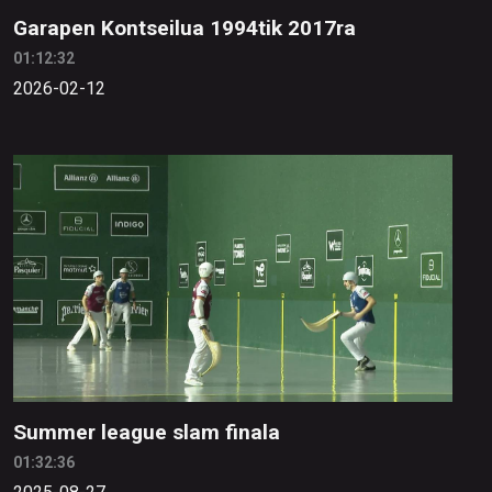
Garapen Kontseilua 1994tik 2017ra
01:12:32
2026-02-12
Summer league slam finala
01:32:36