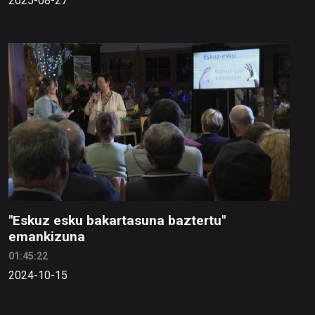
2025-08-27
"Eskuz esku bakartasuna baztertu"
emankizuna
01:45:22
2024-10-15