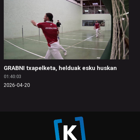
GRABNI txapelketa, helduak esku huskan
01:40:03
2026-04-20