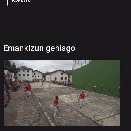
KOPIATU
Emankizun gehiago