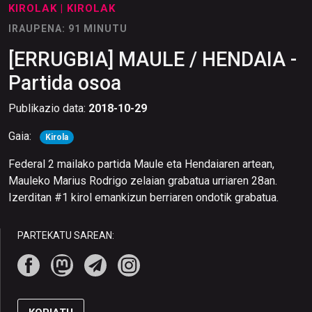
KIROLAK
| KIROLAK
IRAUPENA: 91 MINUTU
[ERRUGBIA] MAULE / HENDAIA -
Partida osoa
Publikazio data:
2018-10-29
Gaia:
Kirola
Federal 2 mailako partida Maule eta Hendaiaren artean,
Mauleko Marius Rodrigo zelaian grabatua urriaren 28an.
Izerditan #1 kirol emankizun berriaren ondotik grabatua.
PARTEKATU SAREAN: