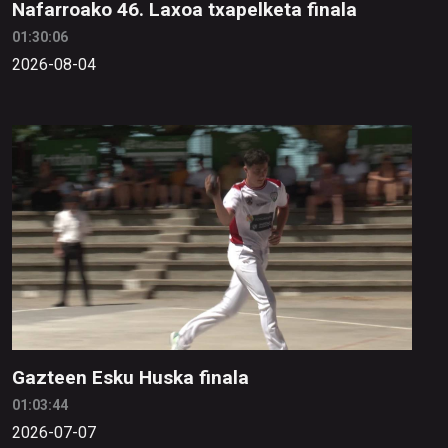
Nafarroako 46. Laxoa txapelketa finala
01:30:06
2026-08-04
Gazteen Esku Huska finala
01:03:44
2026-07-07