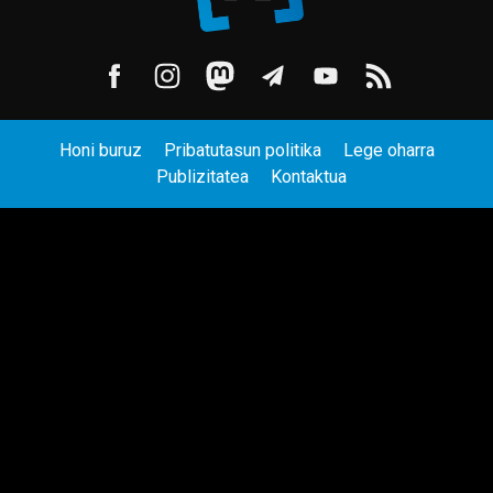
Honi buruz
Pribatutasun politika
Lege oharra
Publizitatea
Kontaktua