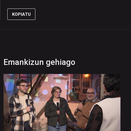
KOPIATU
Emankizun gehiago