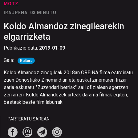
MOTZ
IRAUPENA: 03 MINUTU
Koldo Almandoz zinegilearekin
elgarrizketa
Publikazio data:
2019-01-09
Gaia:
Kultura
Koldo Almandoz zinegileak 2018an OREINA filma estreinatu
zuen Donostiako Zinemaldian eta euskal zinemaren Irizar
saria eskuratu. "Zuzendari berriak" sail ofizialean agertzen
zen arren, Koldo Almandozek urteak darama filmak egiten,
besteak beste film laburrak.
PARTEKATU SAREAN: