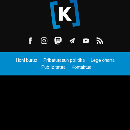
Honi buruz
Pribatutasun politika
Lege oharra
Publizitatea
Kontaktua