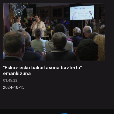
"Eskuz esku bakartasuna baztertu"
emankizuna
01:45:22
2024-10-15