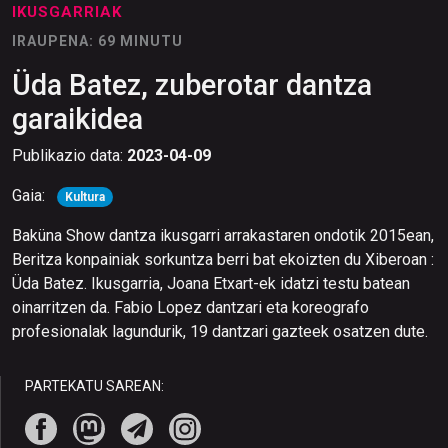
IKUSGARRIAK
IRAUPENA: 69 MINUTU
Üda Batez, zuberotar dantza
garaikidea
Publikazio data:
2023-04-09
Gaia:
Kultura
Baküna Show dantza ikusgarri arrakastaren ondotik 2015ean,
Beritza konpainiak sorkuntza berri bat ekoizten du Xiberoan :
Üda Batez. Ikusgarria, Joana Etxart-ek idatzi testu batean
oinarritzen da. Fabio Lopez dantzari eta koreografo
profesionalak lagundurik, 19 dantzari gazteek osatzen dute.
PARTEKATU SAREAN: