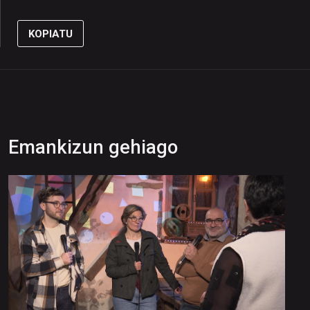
KOPIATU
Emankizun gehiago