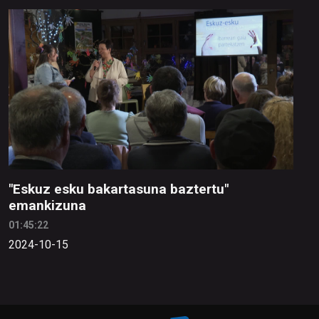
"Eskuz esku bakartasuna baztertu"
emankizuna
01:45:22
2024-10-15