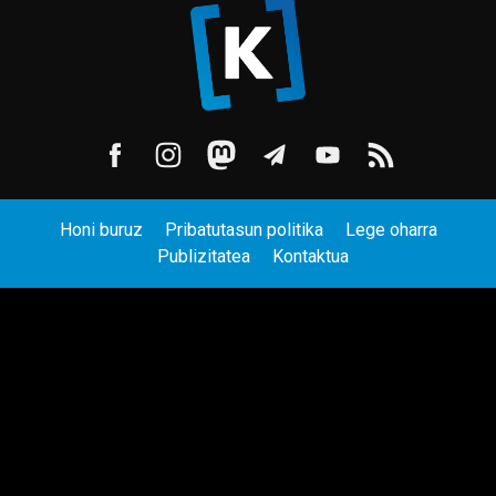
Honi buruz
Pribatutasun politika
Lege oharra
Publizitatea
Kontaktua