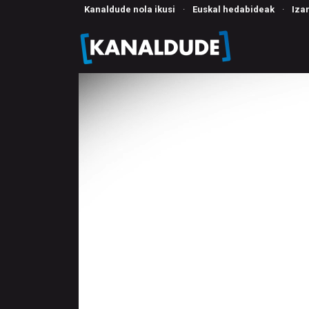
Kanaldude nola ikusi
·
Euskal hedabideak
·
Iza