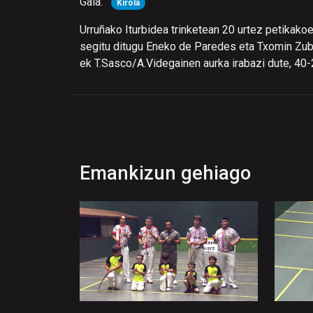
Gaia:
Kirola
Urruñako Iturbidea trinketean 20 urtez petikako
segitu ditugu Eneko de Paredes eta Txomin Zubie
ek T.Sasco/A.Videgainen aurka irabazi dute, 40
Emankizun gehiago