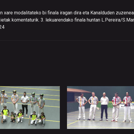
en xare modalitateko bi finala iragan dira eta Kanalduden zuzene
tak komentaturik. 3. lekuarendako finala huntan L.Pereira/S.Mar
-24