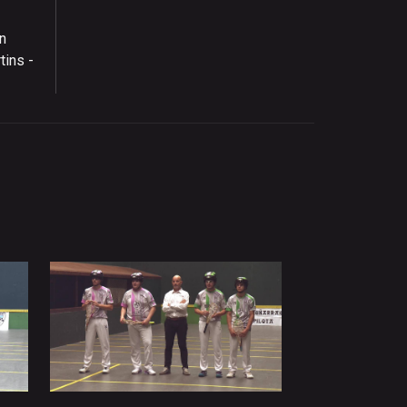
an
tins -