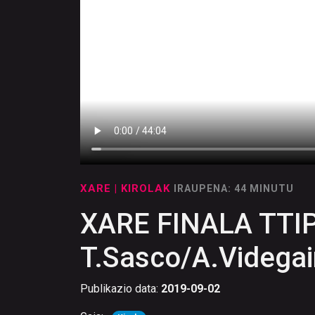
XARE
| KIROLAK
IRAUPENA: 44 MINUTU
XARE FINALA TTIPI
T.Sasco/A.Videgai
Publikazio data:
2019-09-02