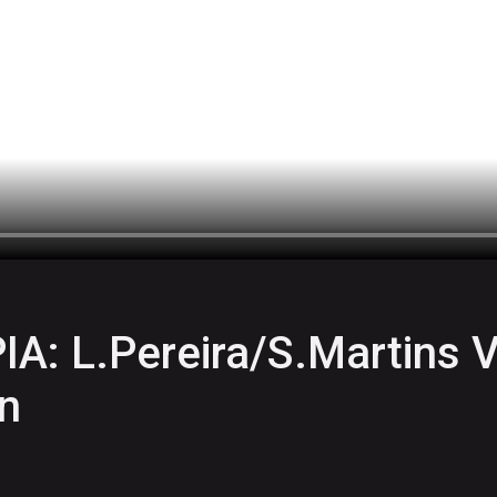
A: L.Pereira/S.Martins 
n