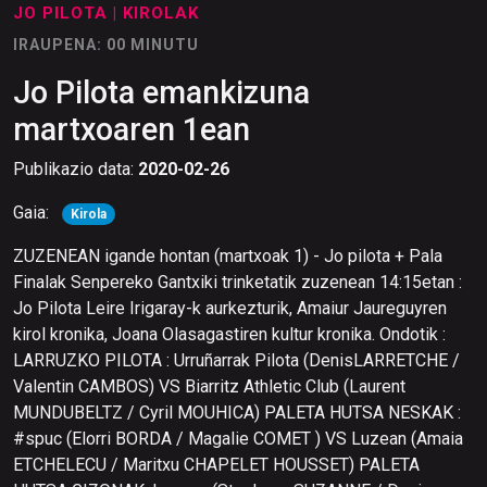
JO PILOTA
| KIROLAK
IRAUPENA: 00 MINUTU
Jo Pilota emankizuna
martxoaren 1ean
Publikazio data:
2020-02-26
Gaia:
Kirola
ZUZENEAN igande hontan (martxoak 1) - Jo pilota + Pala
Finalak Senpereko Gantxiki trinketatik zuzenean 14:15etan :
Jo Pilota Leire Irigaray-k aurkezturik, Amaiur Jaureguyren
kirol kronika, Joana Olasagastiren kultur kronika. Ondotik :
LARRUZKO PILOTA : Urruñarrak Pilota (DenisLARRETCHE /
Valentin CAMBOS) VS Biarritz Athletic Club (Laurent
MUNDUBELTZ / Cyril MOUHICA) PALETA HUTSA NESKAK :
#spuc (Elorri BORDA / Magalie COMET ) VS Luzean (Amaia
ETCHELECU / Maritxu CHAPELET HOUSSET) PALETA