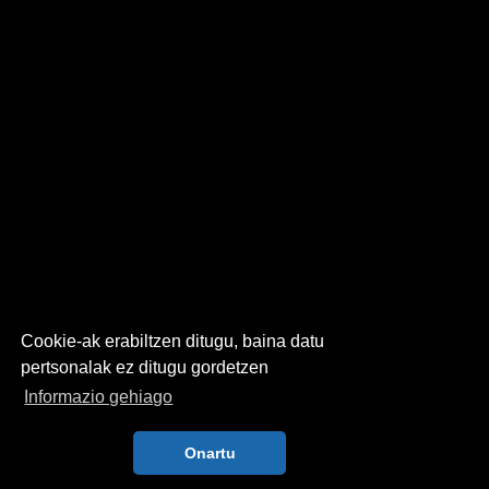
Cookie-ak erabiltzen ditugu, baina datu
pertsonalak ez ditugu gordetzen
Informazio gehiago
Onartu