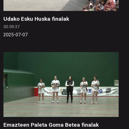
Udako Esku Huska finalak
03:09:37
2025-07-07
Emazteen Paleta Goma Betea finalak