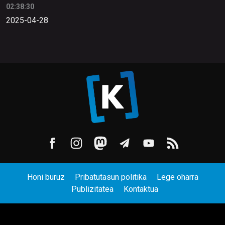
02:38:30
2025-04-28
Honi buruz
Pribatutasun politika
Lege oharra
Publizitatea
Kontaktua