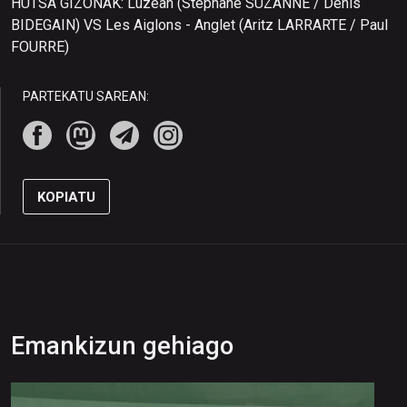
HUTSA GIZONAK: Luzean (Stephane SUZANNE / Denis
BIDEGAIN) VS Les Aiglons - Anglet (Aritz LARRARTE / Paul
FOURRE)
PARTEKATU SAREAN:
KOPIATU
Emankizun gehiago