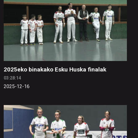
2025eko binakako Esku Huska finalak
03:28:14
2025-12-16