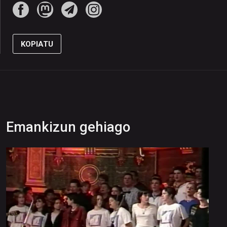
KOPIATU
Emankizun gehiago