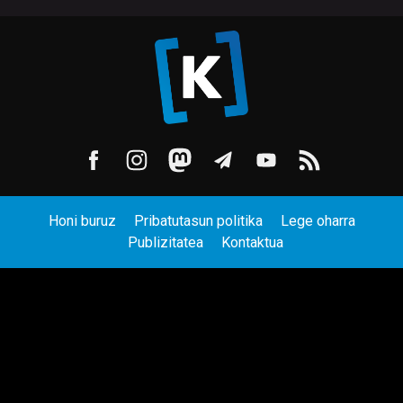
Honi buruz
Pribatutasun politika
Lege oharra
Publizitatea
Kontaktua