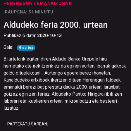
HERENEGUN
| EMANKIZUNAK
IRAUPENA: 51 MINUTU
Aldudeko feria 2000. urtean
Publikazio data:
2020-10-13
Gaia:
Gizartea
Bi urtetarik egiten diren Aldude-Banka-Urepele hiru
herrietako ate irekitzerik ez da eginen aurten, ibarrak gakoak
galdu dituelakoan!... Aurtengo egoera berezi honetan,
Kanaldudeko artxiboak ikertzen dituen Herenegun taldeak
emanaldi berezi bat prestatu dauku 2000. urtean, larunbat
goizez egin zen feriaz. Aldudeko Pantxo Hirigarai ibili zen
laborari eta ikuslierren artean, mikroa batzu eta besteeri
luzatuz.
PARTEKATU SAREAN: