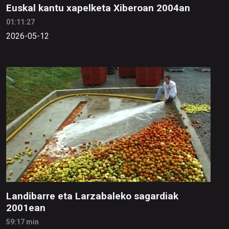
Euskal kantu xapelketa Xiberoan 2004an
01:11:27
2026-05-12
Landibarre eta Larzabaleko sagardiak
2001ean
59:17 min