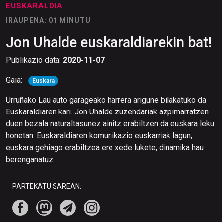
EUSKARALDIA
IRAUPENA: 01 MINUTU
Jon Uhalde euskaraldiarekin bat!
Publikazio data:
2020-11-07
Gaia:
Euskara
Urruñako Lau auto garageako harrera arigune bilakatuko da
Euskaraldiaren kari. Jon Uhalde zuzendariak azpimarratzen
duen bezala naturaltasunez ainitz erabiltzen da euskara leku
honetan. Euskaraldiaren komunikazio euskarriak lagun,
euskara gehiago erabiltzea ere xede lukete, dinamika hau
berenganatuz.
PARTEKATU SAREAN: