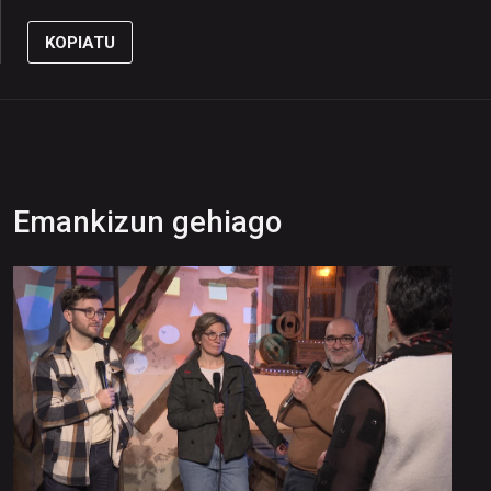
KOPIATU
Emankizun gehiago