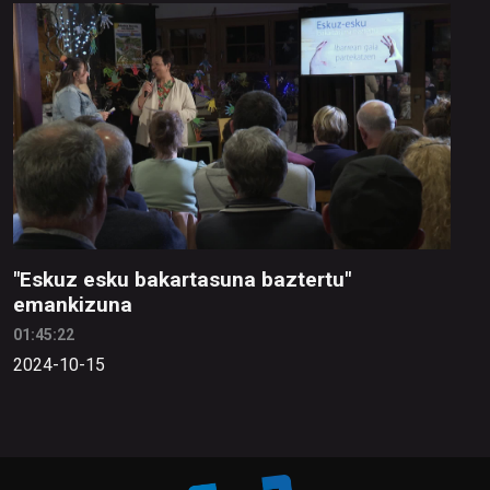
"Eskuz esku bakartasuna baztertu"
emankizuna
01:45:22
2024-10-15