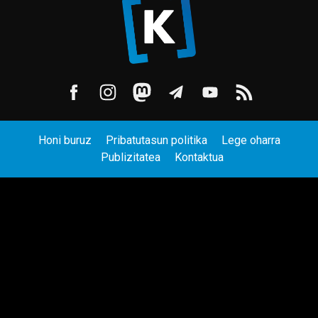
Honi buruz
Pribatutasun politika
Lege oharra
Publizitatea
Kontaktua