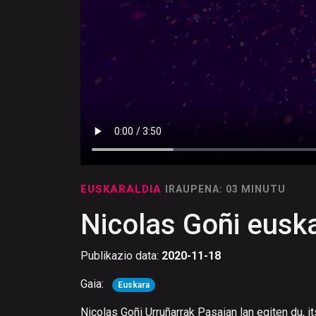
EUSKARALDIA
IRAUPENA: 03 MINUTU
Nicolas Goñi euska
Publikazio data:
2020-11-18
Gaia:
Euskara
Nicolas Goñi Urruñarrak Pasaian lan egiten du, it