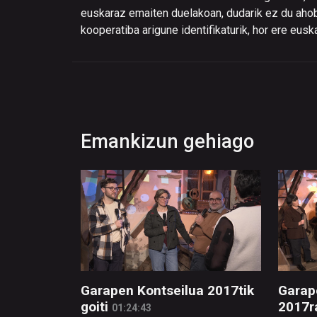
euskaraz emaiten duelakoan, dudarik ez du ahobi
kooperatiba arigune identifikaturik, hor ere eusk
Emankizun gehiago
Garapen Kontseilua 2017tik
Garap
goiti
2017r
01:24:43