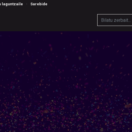
n laguntzaile
·
Sarebide