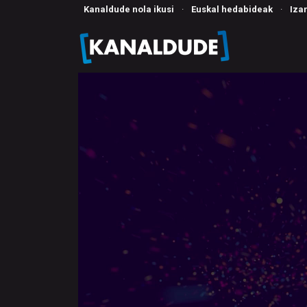
Kanaldude nola ikusi
·
Euskal hedabideak
·
Iza