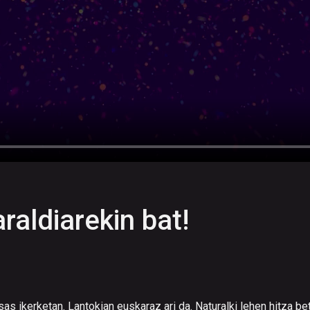
raldiarekin bat!
sas ikerketan. Lantokian euskaraz ari da. Naturalki lehen hitza bet