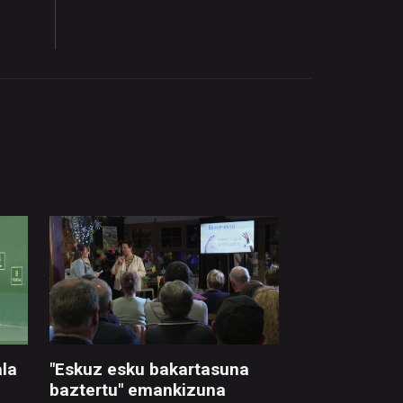
la
"Eskuz esku bakartasuna
baztertu" emankizuna