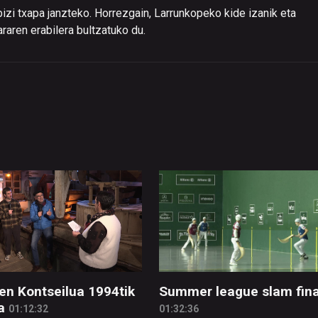
zi txapa janzteko. Horrezgain, Larrunkopeko kide izanik eta
araren erabilera bultzatuko du.
en Kontseilua 1994tik
Summer league slam fina
a
01:12:32
01:32:36