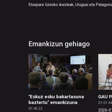
Etxepare lizeoko ikasleak, Uruguai eta Patagoni
Emankizun gehiago
"Eskuz esku bakartasuna
GAU P
baztertu" emankizuna
01:01:4
01:45:22
2026-0