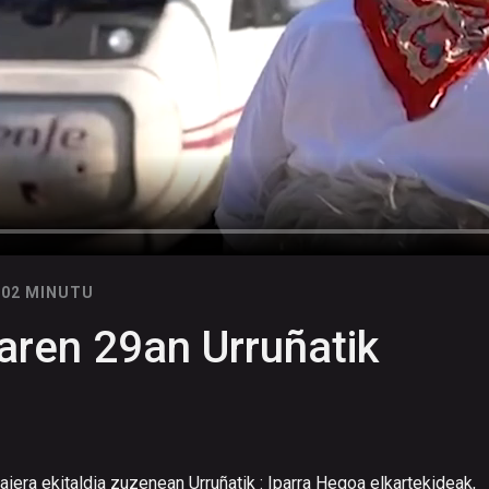
 02 MINUTU
ren 29an Urruñatik
era ekitaldia zuzenean Urruñatik : Iparra Hegoa elkartekideak,