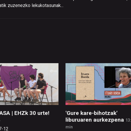
atik zuzenezko lekukotasunak...
ASA | EHZk 30 urte!
'Gure kare-bihotzak'
liburuaren aurkezpena
4
13
min
7-12