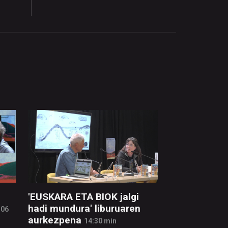
'EUSKARA ETA BIOK jalgi
hadi mundura' liburuaren
:06
aurkezpena
14:30 min