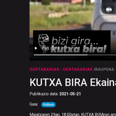
GERTAKARIAK
| GERTAKARIAK
IRAUPENA:
KUTXA BIRA Ekaina
Publikazio data:
2021-05-21
Gaia:
Kultura
Maiatzaren 29an, 18:00etan, KUTXA BIRAren amai