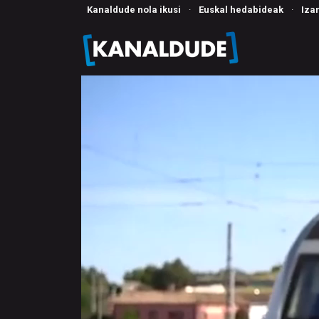
Kanaldude nola ikusi
·
Euskal hedabideak
·
Iza