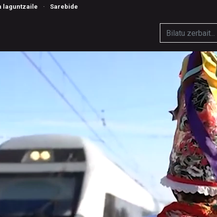
n laguntzaile
·
Sarebide