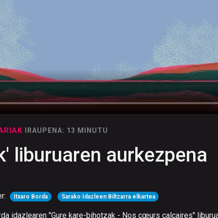
KARIAK
IRAUPENA: 13 MINUTU
k' liburuaren aurkezpena
er:
Itxaro Borda
Sarako Idazleen Biltzarra elkartea
rda idazlearen "Gure kare-bihotzak - Nos cœurs calcaires" liburu