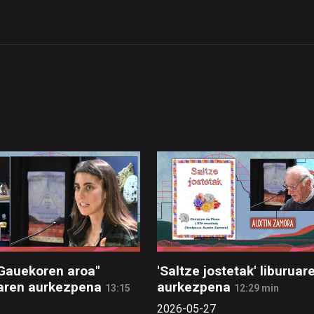
 Gauekoren aroa"
'Saltze jostetak' liburuar
uaren aurkezpena
aurkezpena
13:15
12:29 min
2026-05-27