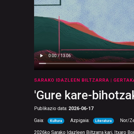
SARAKO IDAZLEEN BILTZARRA
| GERTA
'Gure kare-bihotza
Publikazio data:
2026-06-17
Gaia:
Azpigaia:
Nor/Z
Kultura
Literatura
2026ko Sarako Idazleen Biltzarra kari, Itxaro Bo