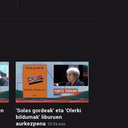
en
'Solas gordeak' eta 'Olerki
bildumak' liburuen
aurkezpena
10:36 min