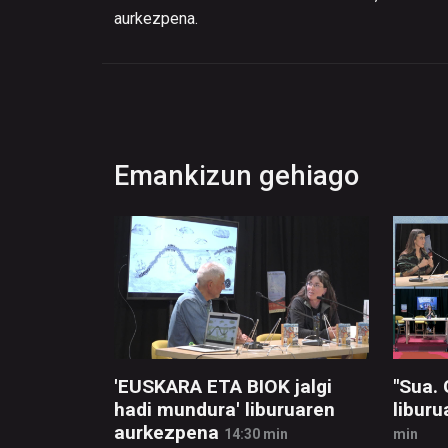
aurkezpena.
Emankizun gehiago
'EUSKARA ETA BIOK jalgi
"Sua.
hadi mundura' liburuaren
libur
aurkezpena
14:30 min
min