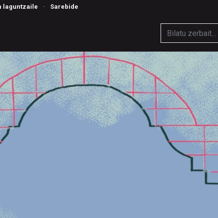
n laguntzaile
·
Sarebide