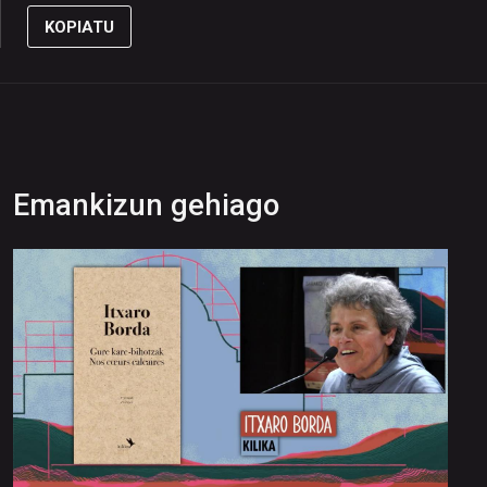
KOPIATU
Emankizun gehiago