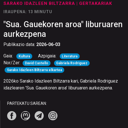
SARAKO IDAZLEEN BILTZARRA
| GERTAKARIAK
IRAUPENA: 13 MINUTU
"Sua. Gauekoren aroa" liburuaren
aurkezpena
Publikazio data:
2026-06-03
Gaia:
Azpigaia:
Kultura
Literatura
Nor/Zer:
David Castello
Gabriela Rodriguez
Sarako Idazleen Biltzarra elkartea
2026ko Sarako Idazleen Biltzarra kari, Gabriela Rodriguez
idazlearen 'Sua. Gauekoren aroa' liburuaren aurkezpena.
PARTEKATU SAREAN: