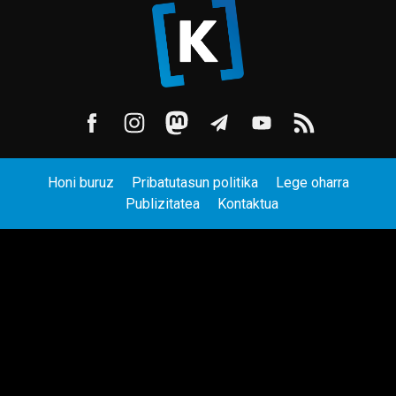
Honi buruz
Pribatutasun politika
Lege oharra
Publizitatea
Kontaktua