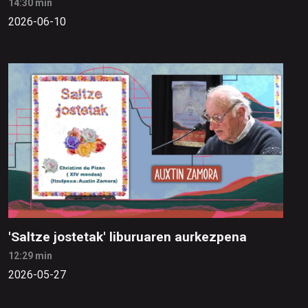
14:30 min
2026-06-10
'Saltze jostetak' liburuaren aurkezpena
12:29 min
2026-05-27