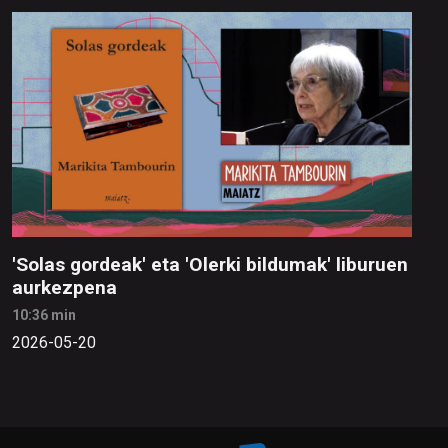
'Solas gordeak' eta 'Olerki bildumak' liburuen
aurkezpena
10:36 min
2026-05-20