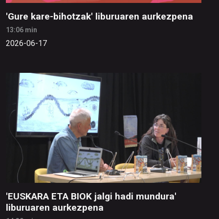
'Gure kare-bihotzak' liburuaren aurkezpena
13:06 min
2026-06-17
'EUSKARA ETA BIOK jalgi hadi mundura'
liburuaren aurkezpena