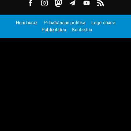
Honi buruz
Pribatutasun politika
Lege oharra
Publizitatea
Kontaktua