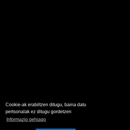
Cookie-ak erabiltzen ditugu, baina datu
pertsonalak ez ditugu gordetzen
Informazio gehiago