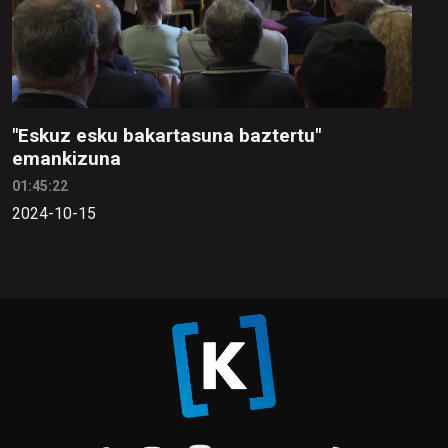
"Eskuz esku bakartasuna baztertu"
emankizuna
01:45:22
2024-10-15