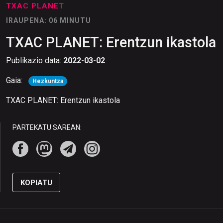
TXAC PLANET
IRAUPENA: 06 MINUTU
TXAC PLANET: Erentzun ikastola
Publikazio data:
2022-03-02
Gaia:
Hezkuntza
TXAC PLANET: Erentzun ikastola
PARTEKATU SAREAN:
KOPIATU