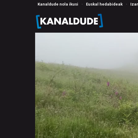
Kanaldude nola ikusi
·
Euskal hedabideak
·
Iza