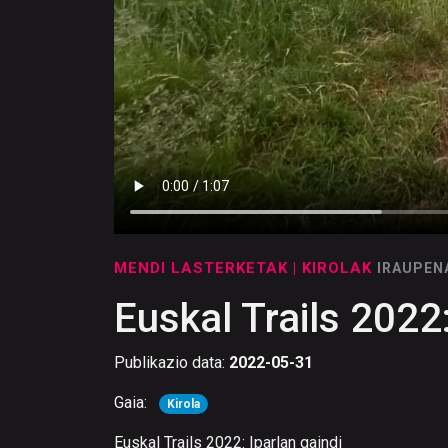
MENDI LASTERKETAK
| KIROLAK
IRAUPEN
Euskal Trails 2022:
Publikazio data:
2022-05-31
Gaia:
Kirola
Euskal Trails 2022: Iparlan gaindi