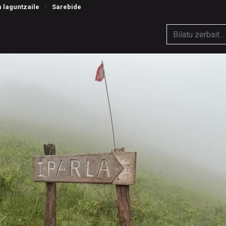
n laguntzaile
·
Sarebide