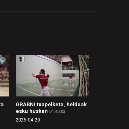
ka
GRABNI txapelketa, helduak
esku huskan
01:40:03
2026-04-20