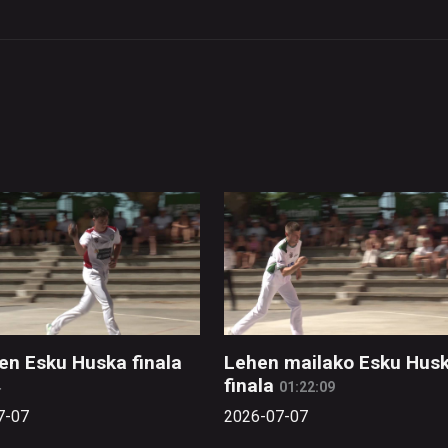
en Esku Huska finala
Lehen mailako Esku Hus
finala
4
01:22:09
7-07
2026-07-07