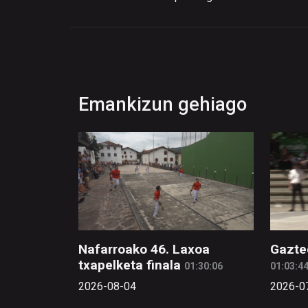
Emankizun gehiago
Nafarroako 46. Laxoa
Gazte
txapelketa finala
01:30:06
01:03:4
2026-08-04
2026-0