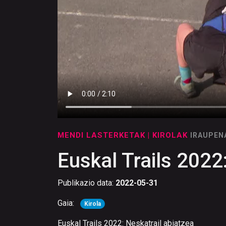
MENDI LASTERKETAK
| KIROLAK
IRAUPEN
Euskal Trails 2022
Publikazio data:
2022-05-31
Gaia:
Kirola
Euskal Trails 2022: Neskatrail abiatzea