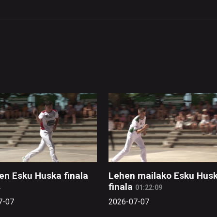
en Esku Huska finala
Lehen mailako Esku Hus
finala
4
01:22:09
7-07
2026-07-07