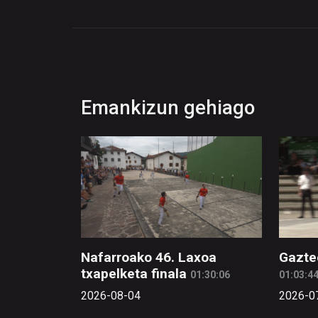
Emankizun gehiago
Nafarroako 46. Laxoa
Gazte
txapelketa finala
01:30:06
01:03:4
2026-08-04
2026-0