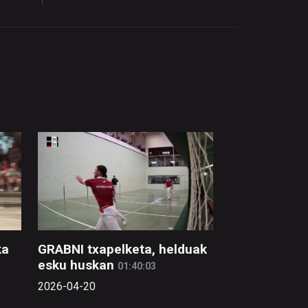
ka
GRABNI txapelketa, helduak
esku huskan
01:40:03
2026-04-20