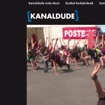
Kanaldude nola ikusi
·
Euskal hedabideak
·
Iza