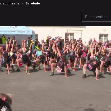
n laguntzaile
·
Sarebide