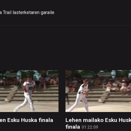
Trail lasterketaren garaile
en Esku Huska finala
Lehen mailako Esku Hus
finala
4
01:22:09