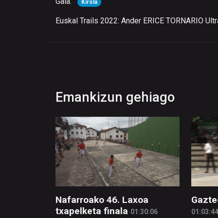
Gaia:
Kirola
Euskal Trails 2022: Ander ERICE TORNARIO Ultra 
Emankizun gehiago
Nafarroako 46. Laxoa
Gazte
txapelketa finala
01:30:06
01:03:4