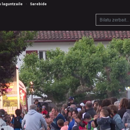
n laguntzaile
·
Sarebide