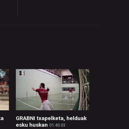
ka
GRABNI txapelketa, helduak
esku huskan
01:40:03