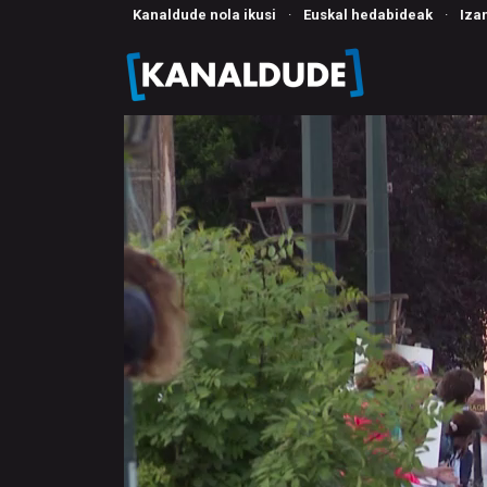
Kanaldude nola ikusi
·
Euskal hedabideak
·
Iza