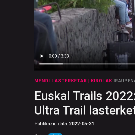
MENDI LASTERKETAK
| KIROLAK
IRAUPEN
Euskal Trails 202
Ultra Trail lasterke
Publikazio data:
2022-05-31