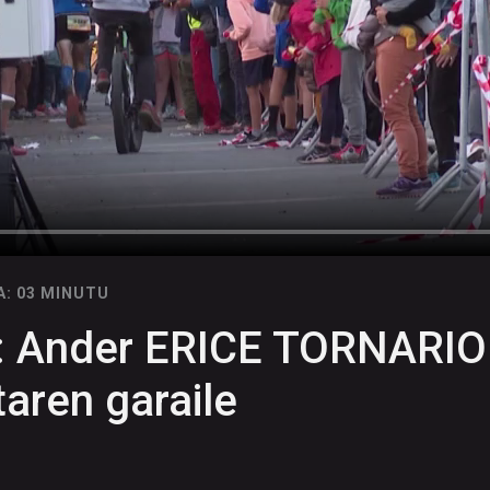
A: 03 MINUTU
2: Ander ERICE TORNARIO
taren garaile