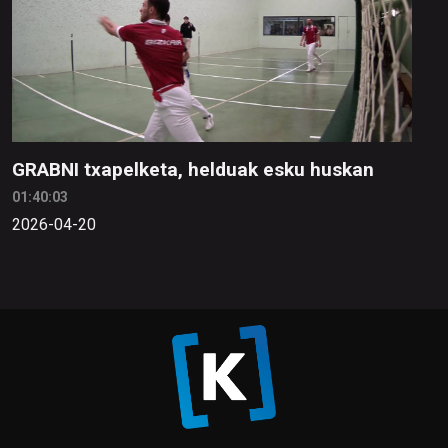
GRABNI txapelketa, helduak esku huskan
01:40:03
2026-04-20