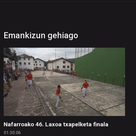
Emankizun gehiago
Nafarroako 46. Laxoa txapelketa finala
01:30:06