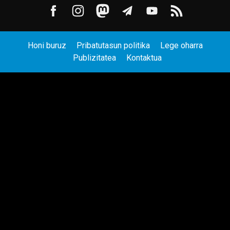
Honi buruz
Pribatutasun politika
Lege oharra
Publizitatea
Kontaktua