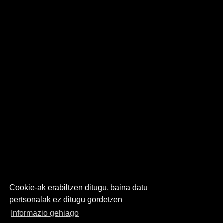
Cookie-ak erabiltzen ditugu, baina datu
pertsonalak ez ditugu gordetzen
Informazio gehiago