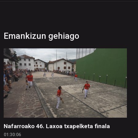
Emankizun gehiago
Nafarroako 46. Laxoa txapelketa finala
01:30:06