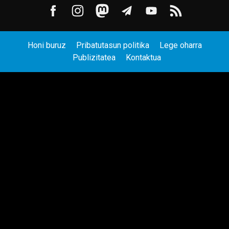
Honi buruz
Pribatutasun politika
Lege oharra
Publizitatea
Kontaktua