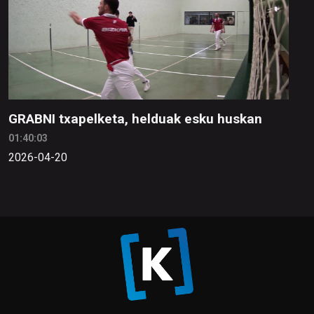
GRABNI txapelketa, helduak esku huskan
01:40:03
2026-04-20