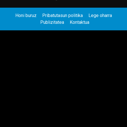
Honi buruz
Pribatutasun politika
Lege oharra
Publizitatea
Kontaktua