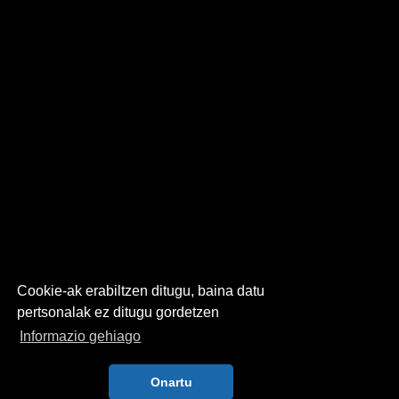
Cookie-ak erabiltzen ditugu, baina datu
pertsonalak ez ditugu gordetzen
Informazio gehiago
Onartu