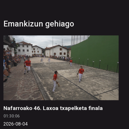
Emankizun gehiago
Nafarroako 46. Laxoa txapelketa finala
01:30:06
2026-08-04