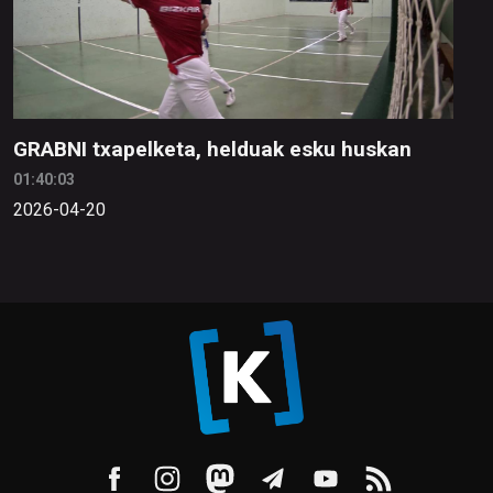
GRABNI txapelketa, helduak esku huskan
01:40:03
2026-04-20