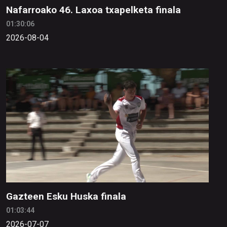
Nafarroako 46. Laxoa txapelketa finala
01:30:06
2026-08-04
Gazteen Esku Huska finala
01:03:44
2026-07-07