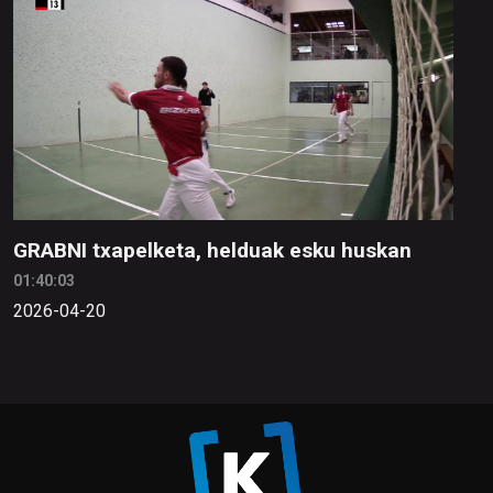
GRABNI txapelketa, helduak esku huskan
01:40:03
2026-04-20