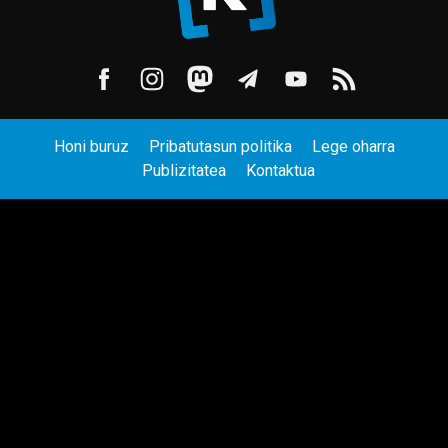
Honi buruz
Pribatutasun politika
Lege oharra
Publizitatea
Kontaktua