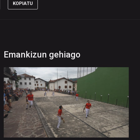
KOPIATU
Emankizun gehiago