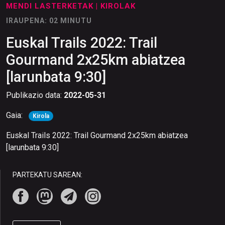
MENDI LASTERKETAK
| KIROLAK
IRAUPENA: 02 MINUTU
Euskal Trails 2022: Trail
Gourmand 2x25km abiatzea
[larunbata 9:30]
Publikazio data:
2022-05-31
Gaia:
Kirola
Euskal Trails 2022: Trail Gourmand 2x25km abiatzea
[larunbata 9:30]
PARTEKATU SAREAN: