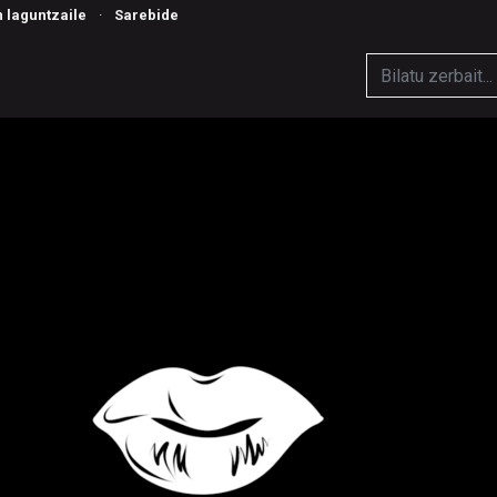
n laguntzaile
·
Sarebide