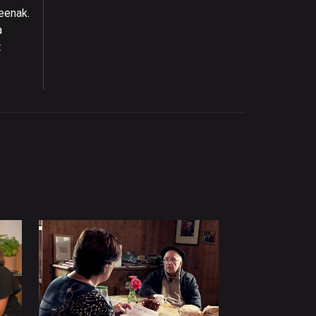
eenak.
a
t