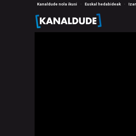
Kanaldude nola ikusi
·
Euskal hedabideak
·
Iza