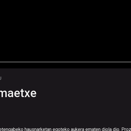
U
rmaetxe
k etengabeko hausnarketan egoteko aukera ematen diola dio. Pro