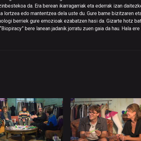
nbestekoa da. Era berean ikarragarriak eta ederrak izan daitezk
a lortzea edo mantentzea dela uste du. Gure barne bizitzaren et
knologi berriek gure emozioak ezabatzen hasi da. Gizarte hotz ba
 “Biopiracy” bere lanean jadanik jorratu zuen gaia da hau. Hala ere