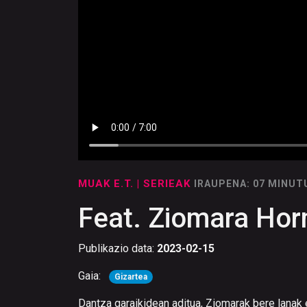
MUAK E.T.
| SERIEAK
IRAUPENA: 07 MINUT
Feat. Ziomara Ho
Publikazio data:
2023-02-15
Gaia:
Gizartea
Dantza garaikidean aditua, Ziomarak bere lana