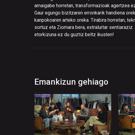
amaigabe horretan, transformazioak agertzea ezi
Gaur egungo bizitzaren erronkarik handiena orek
kanpokoaren arteko oreka. Tirabira horretan, te
sortuz eta Ziomara bera, extralurtar sentiaraziz.
etorkizuna ez du guztiz beltz ikusten!
Emankizun gehiago