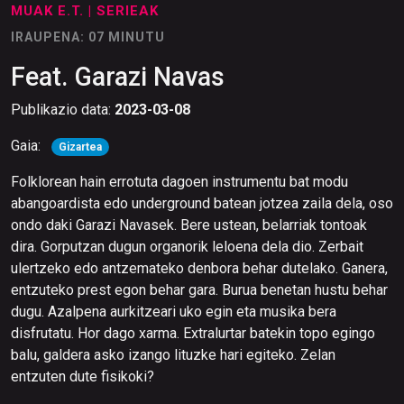
MUAK E.T.
| SERIEAK
IRAUPENA: 07 MINUTU
Feat. Garazi Navas
Publikazio data:
2023-03-08
Gaia:
Gizartea
Folklorean hain errotuta dagoen instrumentu bat modu
abangoardista edo underground batean jotzea zaila dela, oso
ondo daki Garazi Navasek. Bere ustean, belarriak tontoak
dira. Gorputzan dugun organorik leloena dela dio. Zerbait
ulertzeko edo antzemateko denbora behar dutelako. Ganera,
entzuteko prest egon behar gara. Burua benetan hustu behar
dugu. Azalpena aurkitzeari uko egin eta musika bera
disfrutatu. Hor dago xarma. Extralurtar batekin topo egingo
balu, galdera asko izango lituzke hari egiteko. Zelan
entzuten dute fisikoki?