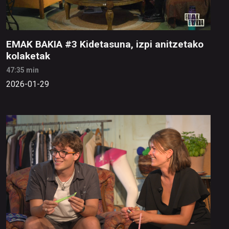
EMAK BAKIA #3 Kidetasuna, izpi anitzetako
kolaketak
47:35 min
2026-01-29