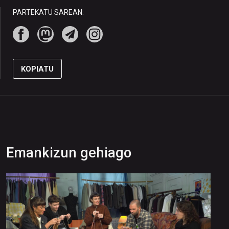
PARTEKATU SAREAN:
KOPIATU
Emankizun gehiago