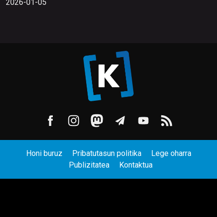
2026-01-05
Honi buruz
Pribatutasun politika
Lege oharra
Publizitatea
Kontaktua