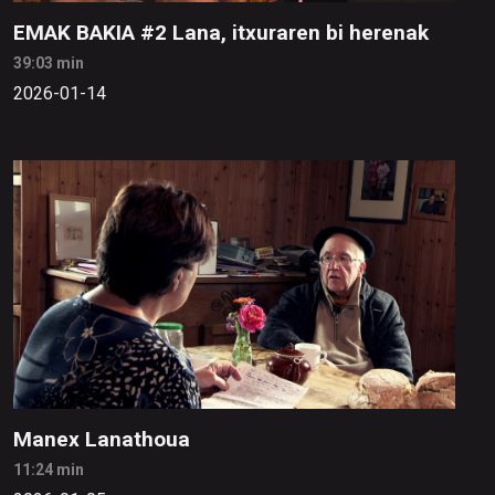
EMAK BAKIA #2 Lana, itxuraren bi herenak
39:03 min
2026-01-14
Manex Lanathoua
11:24 min