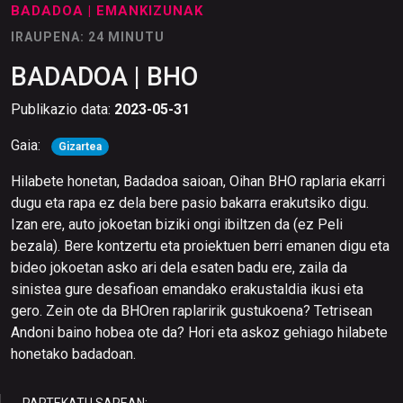
BADADOA
| EMANKIZUNAK
IRAUPENA: 24 MINUTU
BADADOA | BHO
Publikazio data:
2023-05-31
Gaia:
Gizartea
Hilabete honetan, Badadoa saioan, Oihan BHO raplaria ekarri
dugu eta rapa ez dela bere pasio bakarra erakutsiko digu.
Izan ere, auto jokoetan biziki ongi ibiltzen da (ez Peli
bezala). Bere kontzertu eta proiektuen berri emanen digu eta
bideo jokoetan asko ari dela esaten badu ere, zaila da
sinistea gure desafioan emandako erakustaldia ikusi eta
gero. Zein ote da BHOren raplaririk gustukoena? Tetrisean
Andoni baino hobea ote da? Hori eta askoz gehiago hilabete
honetako badadoan.