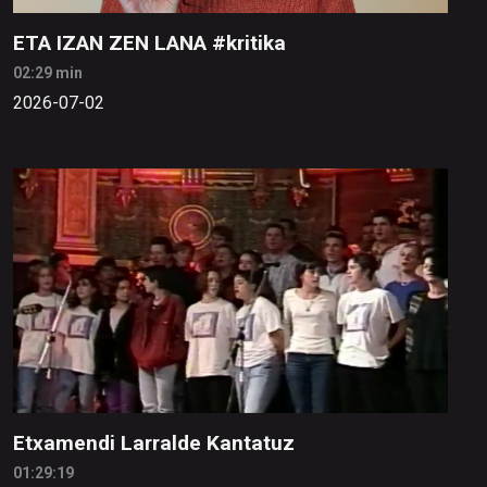
ETA IZAN ZEN LANA #kritika
02:29 min
2026-07-02
Etxamendi Larralde Kantatuz
01:29:19