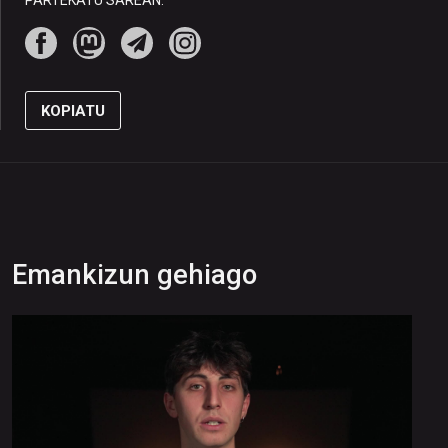
PARTEKATU SAREAN:
KOPIATU
Emankizun gehiago