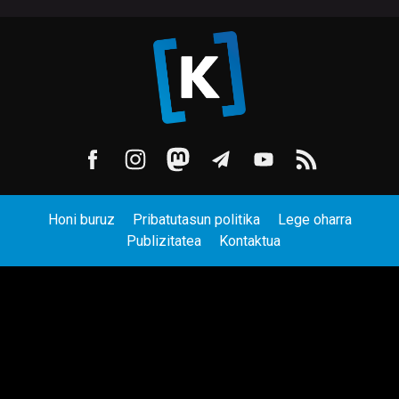
Honi buruz
Pribatutasun politika
Lege oharra
Publizitatea
Kontaktua